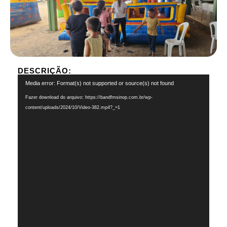
DESCRIÇÃO:
Tocador
Media error: Format(s) not supported or source(s) not found
de
Fazer download do arquivo: https://bandfmsinop.com.br/wp-
vídeo
content/uploads/2024/10/Video-382.mp4?_=1