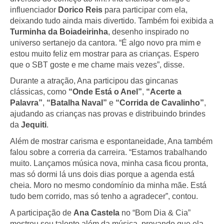
influenciador
Dorico Reis
para participar com ela,
deixando tudo ainda mais divertido. Também foi exibida a
Turminha da Boiadeirinha
, desenho inspirado no
universo sertanejo da cantora. “É algo novo pra mim e
estou muito feliz em mostrar para as crianças. Espero
que o SBT goste e me chame mais vezes”, disse.
Durante a atração, Ana participou das gincanas
clássicas, como
“Onde Está o Anel”
,
“Acerte a
Palavra”
,
“Batalha Naval”
e
“Corrida de Cavalinho”
,
ajudando as crianças nas provas e distribuindo brindes
da
Jequiti
.
Além de mostrar carisma e espontaneidade, Ana também
falou sobre a correria da carreira. “Estamos trabalhando
muito. Lançamos música nova, minha casa ficou pronta,
mas só dormi lá uns dois dias porque a agenda está
cheia. Moro no mesmo condomínio da minha mãe. Está
tudo bem corrido, mas só tenho a agradecer”, contou.
A participação de
Ana Castela
no “Bom Dia & Cia”
mostrou seu talento além da música, provando que ela