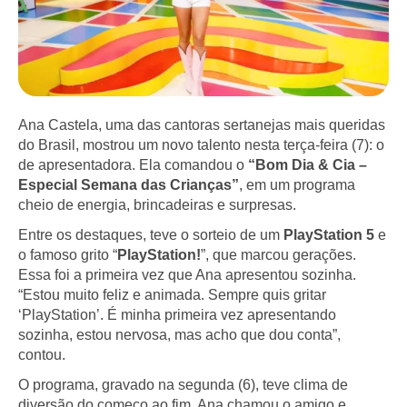
Ana Castela, uma das cantoras sertanejas mais queridas
do Brasil, mostrou um novo talento nesta terça-feira (7): o
de apresentadora. Ela comandou o
“Bom Dia & Cia –
Especial Semana das Crianças”
, em um programa
cheio de energia, brincadeiras e surpresas.
Entre os destaques, teve o sorteio de um
PlayStation 5
e
o famoso grito “
PlayStation!
”, que marcou gerações.
Essa foi a primeira vez que Ana apresentou sozinha.
“Estou muito feliz e animada. Sempre quis gritar
‘PlayStation’. É minha primeira vez apresentando
sozinha, estou nervosa, mas acho que dou conta”,
contou.
O programa, gravado na segunda (6), teve clima de
diversão do começo ao fim. Ana chamou o amigo e