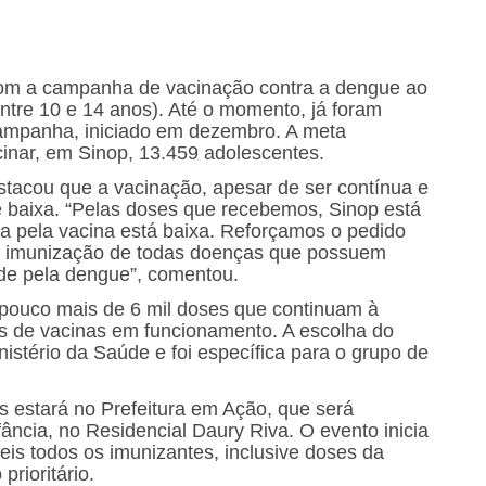
com a campanha de vacinação contra a dengue ao
entre 10 e 14 anos). Até o momento, já foram
campanha, iniciado em dezembro. A meta
cinar, em Sinop, 13.459 adolescentes.
tacou que a vacinação, apesar de ser contínua e
 é baixa. “Pelas doses que recebemos, Sinop está
a pela vacina está baixa. Reforçamos o pedido
r a imunização de todas doenças que possuem
de pela dengue”, comentou.
 pouco mais de 6 mil doses que continuam à
as de vacinas em funcionamento. A escolha do
nistério da Saúde e foi específica para o grupo de
s estará no Prefeitura em Ação, que será
ância, no Residencial Daury Riva. O evento inicia
eis todos os imunizantes, inclusive doses da
rioritário.