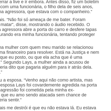
ar a live e ir embora. Antes disso, fiz um boletim
com uma funcionária, o filho dela de seis anos,
nha agressora, que estava com o companheiro.”
is. “Não foi só ameaça de me bater. Foram
matar”, disse, mostrando o áudio recebido. O
gressora abre a porta do carro e desfere tapas
rando era minha funcionária, tentando proteger
uma mulher com quem meu marido se relacionou
a financeiro para resolver. Está na Justiça e nem
 que eu posto, ou que ela acha que é uma
.” Segundo Lays, a mulher ainda a acusou de
eria dito que pagaria alguém para ir atrás dela.
.”
 a esposa. “Venho aqui não como artista, mas
esposa Lays foi covardemente agredida na porta
 agressão foi cometida pela minha ex-
er que eu amo sendo atacada sem chance de
ia sentir.”
ais me destrói é que eu não estava lá. Eu estava