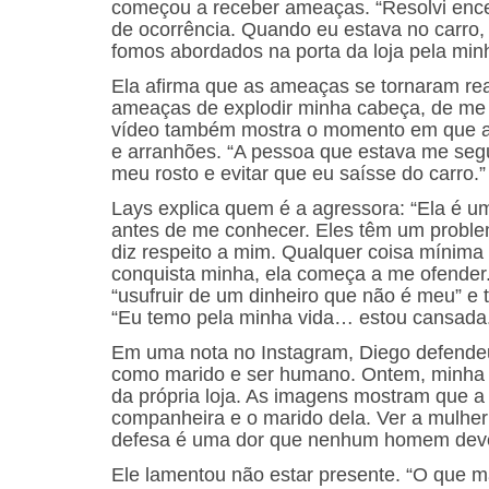
começou a receber ameaças. “Resolvi encerr
de ocorrência. Quando eu estava no carro, 
fomos abordados na porta da loja pela mi
Ela afirma que as ameaças se tornaram rea
ameaças de explodir minha cabeça, de me 
vídeo também mostra o momento em que a a
e arranhões. “A pessoa que estava me segu
meu rosto e evitar que eu saísse do carro.”
Lays explica quem é a agressora: “Ela é 
antes de me conhecer. Eles têm um problem
diz respeito a mim. Qualquer coisa mínima
conquista minha, ela começa a me ofender
“usufruir de um dinheiro que não é meu” e t
“Eu temo pela minha vida… estou cansada
Em uma nota no Instagram, Diego defendeu
como marido e ser humano. Ontem, minha 
da própria loja. As imagens mostram que a
companheira e o marido dela. Ver a mulh
defesa é uma dor que nenhum homem dever
Ele lamentou não estar presente. “O que m