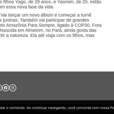
s filhos Yago, de 29 anos, e Yasmim, de 20, estão
om essa nova fase da vida.
. Vai lançar um novo álbum e começar a turnê
as juninas. Também vai participar de grandes
ojeto Amazônia Para Sempre, ligado à COP30. Fora
 Nascida em Almeirim, no Pará, ainda gosta das
rtir a natureza. Ela até viaja com os filhos, mas
lizar o conteúdo. Ao continuar navegando, você concorda com nossa Polí
Política de Privacidade