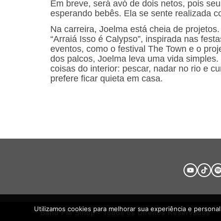
Em breve, será avó de dois netos, pois seu
esperando bebês. Ela se sente realizada c
Na carreira, Joelma está cheia de projetos
“Arraiá Isso é Calypso”, inspirada nas fest
eventos, como o festival The Town e o pr
dos palcos, Joelma leva uma vida simples.
coisas do interior: pescar, nadar no rio e cu
prefere ficar quieta em casa.
Utilizamos cookies para melhorar sua experiência e persona
Band FM Sinop - Todos os Direitos Reservados