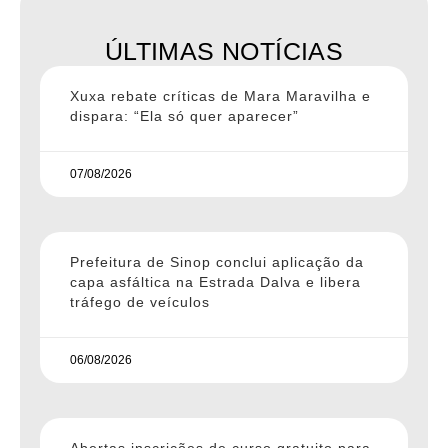
ÚLTIMAS NOTÍCIAS
Xuxa rebate críticas de Mara Maravilha e
dispara: “Ela só quer aparecer”
07/08/2026
Prefeitura de Sinop conclui aplicação da
capa asfáltica na Estrada Dalva e libera
tráfego de veículos
06/08/2026
Abertas inscrições de curso gratuito para