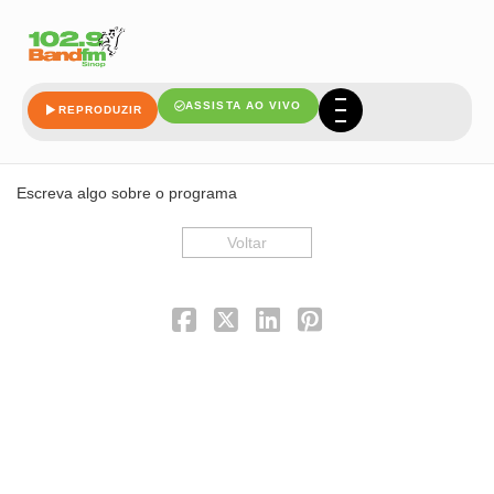
ASSISTA AO VIVO
REPRODUZIR
Noite da Beats data 28-07-2023
Escreva algo sobre o programa
Voltar