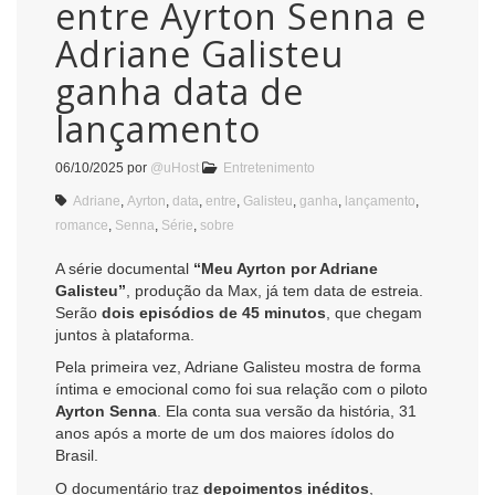
entre Ayrton Senna e
Adriane Galisteu
ganha data de
lançamento
06/10/2025
por
@uHost
Entretenimento
Adriane
,
Ayrton
,
data
,
entre
,
Galisteu
,
ganha
,
lançamento
,
romance
,
Senna
,
Série
,
sobre
A série documental
“Meu Ayrton por Adriane
Galisteu”
, produção da Max, já tem data de estreia.
Serão
dois episódios de 45 minutos
, que chegam
juntos à plataforma.
Pela primeira vez, Adriane Galisteu mostra de forma
íntima e emocional como foi sua relação com o piloto
Ayrton Senna
. Ela conta sua versão da história, 31
anos após a morte de um dos maiores ídolos do
Brasil.
O documentário traz
depoimentos inéditos
,