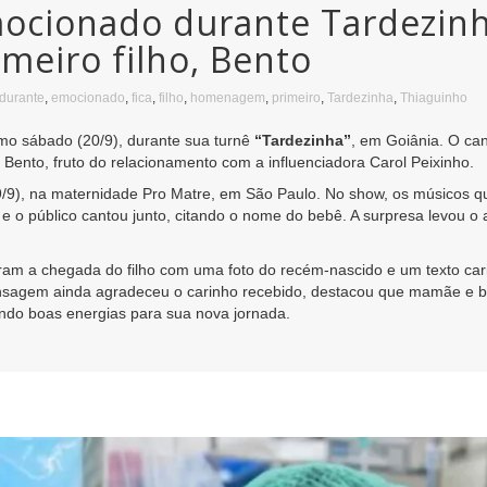
mocionado durante Tardezin
eiro filho, Bento
durante
,
emocionado
,
fica
,
filho
,
homenagem
,
primeiro
,
Tardezinha
,
Thiaguinho
mo sábado (20/9), durante sua turnê
“Tardezinha”
, em Goiânia. O ca
Bento, fruto do relacionamento com a influenciadora Carol Peixinho.
19/9), na maternidade Pro Matre, em São Paulo. No show, os músico
, e o público cantou junto, citando o nome do bebê. A surpresa levou o 
aram a chegada do filho com uma foto do recém-nascido e um texto ca
ensagem ainda agradeceu o carinho recebido, destacou que mamãe e b
ndo boas energias para sua nova jornada.