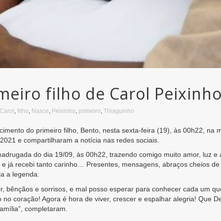
meiro filho de Carol Peixinh
Carol
,
filho
,
Nasce
,
Peixinho
,
primeiro
,
Thiaguinho
imento do primeiro filho, Bento, nesta sexta-feira (19), às 00h22, na
 2021 e compartilharam a notícia nas redes sociais.
madrugada do dia 19/09, às 00h22, trazendo comigo muito amor, luz e
do e já recebi tanto carinho… Presentes, mensagens, abraços cheios 
ia a legenda.
 bênçãos e sorrisos, e mal posso esperar para conhecer cada um que
to no coração! Agora é hora de viver, crescer e espalhar alegria! Qu
amília”, completaram.