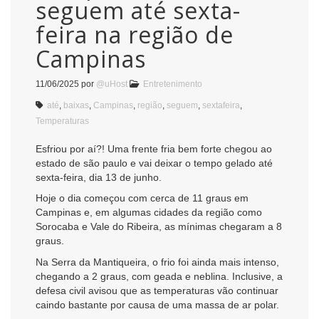
seguem até sexta-
feira na região de
Campinas
11/06/2025
por
@uHost
Entretenimento
até
,
baixas
,
Campinas
,
região
,
seguem
,
sextafeira
,
Temperaturas
Esfriou por aí?! Uma frente fria bem forte chegou ao
estado de são paulo e vai deixar o tempo gelado até
sexta-feira, dia 13 de junho.
Hoje o dia começou com cerca de 11 graus em
Campinas e, em algumas cidades da região como
Sorocaba e Vale do Ribeira, as mínimas chegaram a 8
graus.
Na Serra da Mantiqueira, o frio foi ainda mais intenso,
chegando a 2 graus, com geada e neblina. Inclusive, a
defesa civil avisou que as temperaturas vão continuar
caindo bastante por causa de uma massa de ar polar.