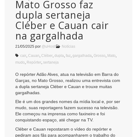
Mato Grosso faz
dupla sertaneja
Cléber e Cauan cair
na gargalhada
21/05/2025
por
@uHost
Notícias
cair
,
Cauan
,
Cléber
,
dupla
,
faz
,
gargalhada
,
Grosso
,
Mato
,
mudo
,
Repórter
,
sertaneja
O repórter Adão Alves, atua na televisão em Barra do
Garças, no Mato Grosso, realizou uma entrevista com
a dupla sertaneja Cléber e Cauan e trouxe muitas
gargalhadas.
Ele é um dos grandes nomes da mídia local e, por ser
mudo, suas reportagens fazem sucesso na televisão.
Ele começou na imprensa como faxineiro e foi
conquistando espaço, até chegar na TV.
Cléber e Cauan repostaram o vídeo do repórter e
pediram aos fãs para acompanharem o trabalho do