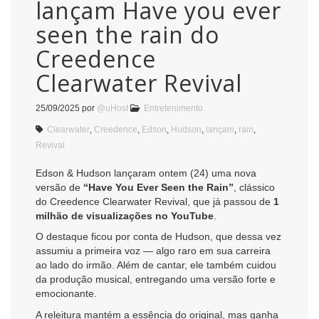
lançam Have you ever
seen the rain do
Creedence
Clearwater Revival
25/09/2025
por
@uHost
Entretenimento
Clearwater
,
Creedence
,
Edson
,
Hudson
,
lançam
,
rain
,
Revival
Edson & Hudson lançaram ontem (24) uma nova
versão de
“Have You Ever Seen the Rain”
, clássico
do Creedence Clearwater Revival, que já passou de
1
milhão de visualizações no YouTube
.
O destaque ficou por conta de Hudson, que dessa vez
assumiu a primeira voz — algo raro em sua carreira
ao lado do irmão. Além de cantar, ele também cuidou
da produção musical, entregando uma versão forte e
emocionante.
A releitura mantém a essência do original, mas ganha