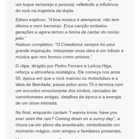
um toque sertanejo e pessoal, refletindo a influência
do rock na trajetória da dupla.
Edson explicou:
“A boa música é atemporal, não tem
idioma e nem barreiras. Essa canção embalou
gerações e agora temos a honra de cantar do nosso
jeito.”
Hudson completou:
“O Creedence sempre foi uma
grande inspiração. Interpretar essa obra é um tributo à
música que nos formou como artistas.”
O clipe, dirigido por Pedro Ferraro e Letícia Higa,
reforça a atmosfera nostálgica. Ele começa nos anos
50, época em que o rock marcou os motoclubes e a
ideia de liberdade, passa pelos anos 70 e termina com
um encontro emocionante dos irmãos, cercados de
caminhonetes antigas, detalhes de época e a energia
de um show intimista.
No final, enquanto cantam
“I wanna know, have you
ever seen the rain? Coming down on a sunny day”
, a
chuva cai em pleno dia ensolarado, simbolizando um
momento mágico, com amigos e familiares presentes.