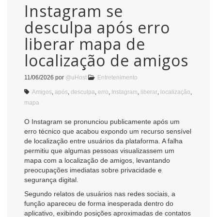
Instagram se
desculpa após erro
liberar mapa de
localização de amigos
11/06/2026
por
@uHost
Entretenimento
Amigos
,
após
,
desculpa
,
erro
,
Instagram
,
liberar
,
localização
,
mapa
O Instagram se pronunciou publicamente após um
erro técnico que acabou expondo um recurso sensível
de localização entre usuários da plataforma. A falha
permitiu que algumas pessoas visualizassem um
mapa com a localização de amigos, levantando
preocupações imediatas sobre privacidade e
segurança digital.
Segundo relatos de usuários nas redes sociais, a
função apareceu de forma inesperada dentro do
aplicativo, exibindo posições aproximadas de contatos