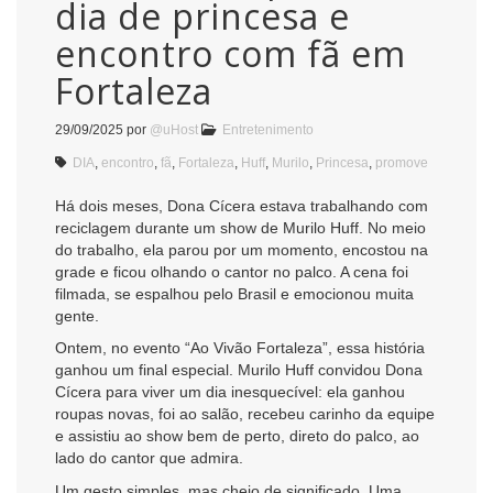
dia de princesa e
encontro com fã em
Fortaleza
29/09/2025
por
@uHost
Entretenimento
DIA
,
encontro
,
fã
,
Fortaleza
,
Huff
,
Murilo
,
Princesa
,
promove
Há dois meses, Dona Cícera estava trabalhando com
reciclagem durante um show de Murilo Huff. No meio
do trabalho, ela parou por um momento, encostou na
grade e ficou olhando o cantor no palco. A cena foi
filmada, se espalhou pelo Brasil e emocionou muita
gente.
Ontem, no evento “Ao Vivão Fortaleza”, essa história
ganhou um final especial. Murilo Huff convidou Dona
Cícera para viver um dia inesquecível: ela ganhou
roupas novas, foi ao salão, recebeu carinho da equipe
e assistiu ao show bem de perto, direto do palco, ao
lado do cantor que admira.
Um gesto simples, mas cheio de significado. Uma