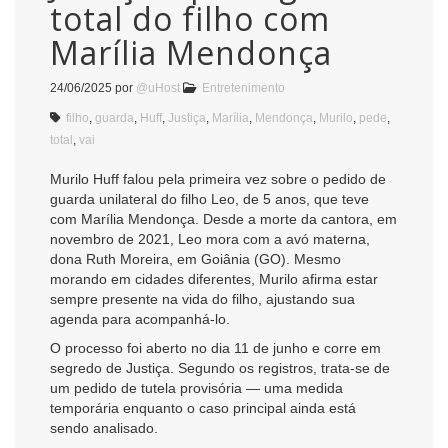
total do filho com
Marília Mendonça
24/06/2025
por
@uHost
Entretenimento
filho
,
guarda
,
Huff
,
Justiça
,
Marília
,
Mendonça
,
Murilo
,
pede
,
total
,
vai
Murilo Huff falou pela primeira vez sobre o pedido de
guarda unilateral do filho Leo, de 5 anos, que teve
com Marília Mendonça. Desde a morte da cantora, em
novembro de 2021, Leo mora com a avó materna,
dona Ruth Moreira, em Goiânia (GO). Mesmo
morando em cidades diferentes, Murilo afirma estar
sempre presente na vida do filho, ajustando sua
agenda para acompanhá-lo.
O processo foi aberto no dia 11 de junho e corre em
segredo de Justiça. Segundo os registros, trata-se de
um pedido de tutela provisória — uma medida
temporária enquanto o caso principal ainda está
sendo analisado.