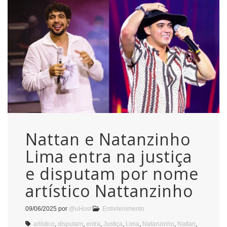
Nattan e Natanzinho
Lima entra na justiça
e disputam por nome
artístico Nattanzinho
09/06/2025
por
@uHost
Entretenimento
artístico
,
disputam
,
entra
,
Justiça
,
Lima
,
Natanzinho
,
Nattan
,