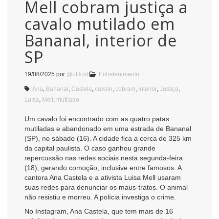
Mell cobram justiça a
cavalo mutilado em
Bananal, interior de
SP
19/08/2025
por
@uHost
Entretenimento
Ana
,
Bananal
,
Castela
,
cavalo
,
cobram
,
interior
,
Justiça
,
Luísa
,
Mell
,
mutilado
Um cavalo foi encontrado com as quatro patas
mutiladas e abandonado em uma estrada de Bananal
(SP), no sábado (16). A cidade fica a cerca de 325 km
da capital paulista. O caso ganhou grande
repercussão nas redes sociais nesta segunda-feira
(18), gerando comoção, inclusive entre famosos. A
cantora Ana Castela e a ativista Luisa Mell usaram
suas redes para denunciar os maus-tratos. O animal
não resistiu e morreu. A polícia investiga o crime.
No Instagram, Ana Castela, que tem mais de 16