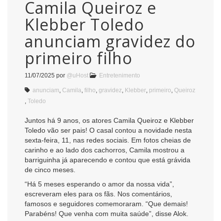
Camila Queiroz e
Klebber Toledo
anunciam gravidez do
primeiro filho
11/07/2025
por
@uHost
Entretenimento
anunciam
,
Camila
,
filho
,
gravidez
,
Klebber
,
primeiro
,
Queiroz
,
Toledo
Juntos há 9 anos, os atores Camila Queiroz e Klebber
Toledo vão ser pais! O casal contou a novidade nesta
sexta-feira, 11, nas redes sociais. Em fotos cheias de
carinho e ao lado dos cachorros, Camila mostrou a
barriguinha já aparecendo e contou que está grávida
de cinco meses.
“Há 5 meses esperando o amor da nossa vida”,
escreveram eles para os fãs. Nos comentários,
famosos e seguidores comemoraram. “Que demais!
Parabéns! Que venha com muita saúde”, disse Alok.