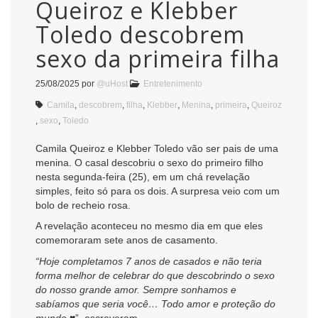
Queiroz e Klebber
Toledo descobrem
sexo da primeira filha
25/08/2025
por
@uHost
Entretenimento
Camila
,
descobrem
,
filha
,
Klebber
,
Menina
,
primeira
,
Queiroz
,
sexo
,
Toledo
Camila Queiroz e Klebber Toledo vão ser pais de uma
menina. O casal descobriu o sexo do primeiro filho
nesta segunda-feira (25), em um chá revelação
simples, feito só para os dois. A surpresa veio com um
bolo de recheio rosa.
A revelação aconteceu no mesmo dia em que eles
comemoraram sete anos de casamento.
“Hoje completamos 7 anos de casados e não teria
forma melhor de celebrar do que descobrindo o sexo
do nosso grande amor. Sempre sonhamos e
sabíamos que seria você… Todo amor e proteção do
mundo ♥️
”, escreveram.