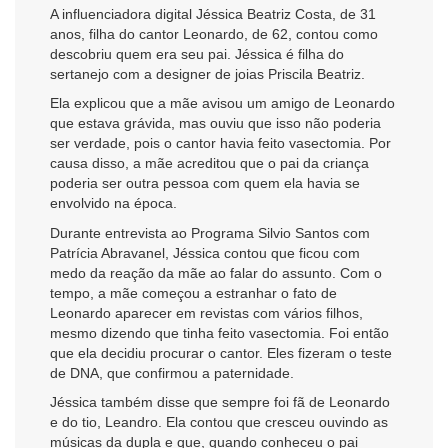
A influenciadora digital Jéssica Beatriz Costa, de 31
anos, filha do cantor Leonardo, de 62, contou como
descobriu quem era seu pai. Jéssica é filha do
sertanejo com a designer de joias Priscila Beatriz.
Ela explicou que a mãe avisou um amigo de Leonardo
que estava grávida, mas ouviu que isso não poderia
ser verdade, pois o cantor havia feito vasectomia. Por
causa disso, a mãe acreditou que o pai da criança
poderia ser outra pessoa com quem ela havia se
envolvido na época.
Durante entrevista ao Programa Silvio Santos com
Patrícia Abravanel, Jéssica contou que ficou com
medo da reação da mãe ao falar do assunto. Com o
tempo, a mãe começou a estranhar o fato de
Leonardo aparecer em revistas com vários filhos,
mesmo dizendo que tinha feito vasectomia. Foi então
que ela decidiu procurar o cantor. Eles fizeram o teste
de DNA, que confirmou a paternidade.
Jéssica também disse que sempre foi fã de Leonardo
e do tio, Leandro. Ela contou que cresceu ouvindo as
músicas da dupla e que, quando conheceu o pai