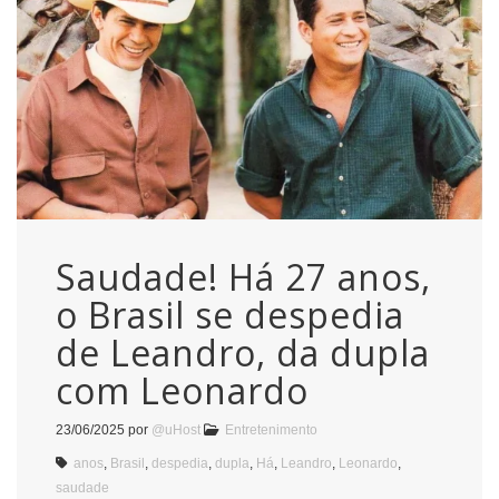
Saudade! Há 27 anos,
o Brasil se despedia
de Leandro, da dupla
com Leonardo
23/06/2025
por
@uHost
Entretenimento
anos
,
Brasil
,
despedia
,
dupla
,
Há
,
Leandro
,
Leonardo
,
saudade