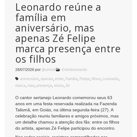
Leonardo reúne a
família em
aniversário, mas
apenas Zé Felipe
marca presença entre
os filhos
28/07/2026
por
@uHost
Entretenimento
aniversário
,
apenas
,
entre
,
Família
,
Felipe
,
filhos
,
Leonardo
,
marca
,
mas
,
presença
,
reúne
,
Zé
O cantor sertanejo Leonardo comemorou seus 63
anos em uma festa reservada realizada na Fazenda
Talismã, em Goiás, na última segunda-feira (27). A
celebração reuniu familiares e amigos próximos, mas
um detalhe chamou a atenção dos fãs: entre os filhos
do artista, apenas Zé Felipe participou do encontro.