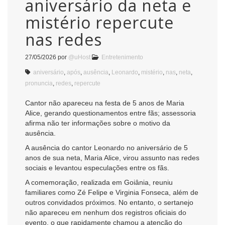
aniversário da neta e
mistério repercute
nas redes
27/05/2026
por
@uHost
Entretenimento
aniversário
,
após
,
ausência
,
Leonardo
,
mistério
,
nas
,
neta
,
pronuncia
,
redes
,
repercute
Cantor não apareceu na festa de 5 anos de Maria
Alice, gerando questionamentos entre fãs; assessoria
afirma não ter informações sobre o motivo da
ausência.
A ausência do cantor
Leonardo
no aniversário de 5
anos de sua neta, Maria Alice, virou assunto nas redes
sociais e levantou especulações entre os fãs.
A comemoração, realizada em Goiânia, reuniu
familiares como
Zé Felipe
e
Virginia Fonseca
, além de
outros convidados próximos. No entanto, o sertanejo
não apareceu em nenhum dos registros oficiais do
evento, o que rapidamente chamou a atenção do