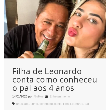
Filha de Leonardo
conta como conheceu
o pai aos 4 anos
14/01/2026
por
@uHost
Entretenimento
anos
,
aos
,
como
,
conheceu
,
conta
,
filha
,
Leonardo
,
pai