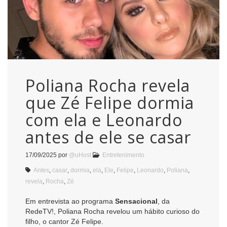
Poliana Rocha revela
que Zé Felipe dormia
com ela e Leonardo
antes de ele se casar
17/09/2025
por
@uHost
Entretenimento
Antes
,
casar
,
dormia
,
ela
,
Ele
,
Felipe
,
Leonardo
,
Poliana
,
revela
,
Rocha
,
Zé
Em entrevista ao programa
Sensacional
, da
RedeTV!, Poliana Rocha revelou um hábito curioso do
filho, o cantor Zé Felipe.