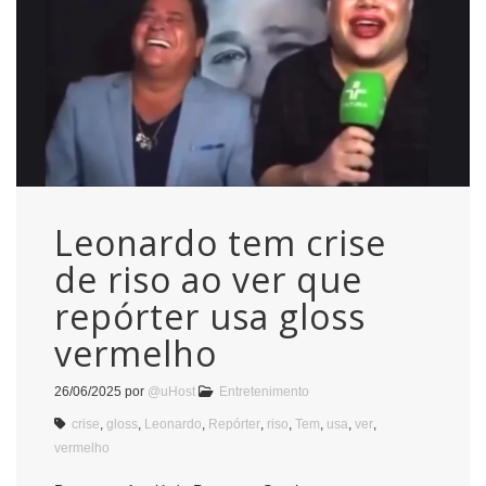
Leonardo tem crise
de riso ao ver que
repórter usa gloss
vermelho
26/06/2025
por
@uHost
Entretenimento
crise
,
gloss
,
Leonardo
,
Repórter
,
riso
,
Tem
,
usa
,
ver
,
vermelho