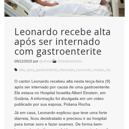
Leonardo recebe alta
após ser internado
com gastroenterite
09/12/2025
por
@uHost
Entretenimento
alta
,
após
,
gastroenterite
,
internado
,
Leonardo
,
recebe
,
ser
O cantor Leonardo recebeu alta nesta terça-feira (9)
após ser internado por causa de uma gastroenterite.
Ele estava no Hospital Israelita Albert Einstein, em
Goiânia. A informação foi divulgada em um vídeo
publicado por sua esposa, Poliana Rocha.
Já em casa, Leonardo explicou que teve uma forte
diarreia, ficou desidratado e precisou ir ao hospital
para tomar soro e fazer exames. De forma bem-