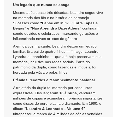
Um legado que nunca se apaga
Mesmo após quase três décadas, Leandro segue vivo
na memória dos fãs e na história do sertanejo.
Sucessos como
“Pense em Mim”
,
“Entre Tapas e
Beijos”
e
“Não Aprendi a Dizer Adeus”
continuam
sendo ouvidos e celebrados, marcando gerações e
influenciando novos artistas do gênero.
Além da voz marcante, Leandro deixou um legado
familiar. Era pai de quatro filhos — Thiago, Leandro,
Lyandra e Leandrinho — que até hoje preservam sua
memória, inclusive nas redes sociais. Parte do
patrimônio da dupla, como fazendas e imóveis, foi
herdada pela viúva e pelos filhos.
Prêmios, recordes e reconhecimento nacional
A trajetória da dupla foi marcada por conquistas
expressivas. Eles lançaram
13 álbuns
, venderam
milhões de cópias e acumularam prêmios importantes
como discos de ouro, platina e diamante. Em 1990, o
álbum
“Leandro & Leonardo – Volume 4”
ultrapassou a marca de 4 milhões de cópias vendidas.