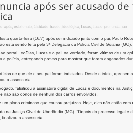
nuncia após ser acusado de 
ica
do
,
após
,
estelionato
,
falsidade
,
fraude
,
ideológica
,
Lucas
,
Lucco
,
pronuncia
,
ser
ta quarta-feira (16/7) após ser indiciado junto com o pai, Paulo Rober
ão está sendo feita pela 3ª Delegacia da Polícia Civil de Goiânia (GO).
ao portal LeoDias, Lucas e o pai, na verdade, foram vítimas de um golp
 a polícia, entregando provas para mostrar que foram enganados dur
tícias de que ele e seu pai foram indiciados. Desde o início, apresen
cou a assessoria.
vogado, falsificou a assinatura digital de Lucas e documentos na Justi
oje não são donos de nenhum dos carros envolvidos.
e um plano criminoso que causou prejuízos. Hoje, eles não estão com 
do na Justiça Cível de Uberlândia (MG). “Depois do processo legal e 
 finalizou a assessoria.