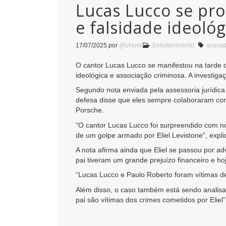
Lucas Lucco se pro
e falsidade ideológ
17/07/2025
por
@uHost
Entretenimento
acusa
O cantor Lucas Lucco se manifestou na tarde des
ideológica e associação criminosa. A investigaç
Segundo nota enviada pela assessoria jurídica 
defesa disse que eles sempre colaboraram com
Porsche.
“O cantor Lucas Lucco foi surpreendido com no
de um golpe armado por Eliel Levistone”, expli
A nota afirma ainda que Eliel se passou por ad
pai tiveram um grande prejuízo financeiro e h
“Lucas Lucco e Paulo Roberto foram vítimas d
Além disso, o caso também está sendo analisa
pai são vítimas dos crimes cometidos por Eliel”,