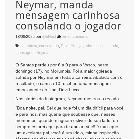
Neymar, manda
mensagem carinhosa
consolando o jogador
18/08/2025
por
@uHost
Entretenimento
carinhosa
,
consolando
,
Davi
,
filho
,
jogador
,
Lucca
,
manda
,
mensagem
,
Neymar
O Santos perdeu por 6 a 0 para o Vasco, neste
domingo (17), no Morumbis. Foi a maior goleada
sofrida por Neymar em toda a carreira. Abalado com o
resultado, o camisa 10 recebeu uma mensagem
emocionante do filho, Davi Lucca.
Nos stories do Instagram, Neymar mostrou o recado:
“Boa noite, pai. Sei que hoje foi um dia difícil para você
e para nós, mas queria que soubesse que, nesses
momentos, quando ninguém estiver do seu lado, eu
sempre estarei aqui para te apoiar. Você é mais que
um excelente pai, você é um ídolo, minha inspiração.
Mesmo nos dias em que você chora, quero que saiba