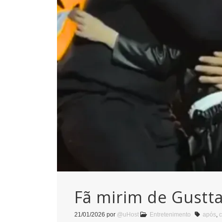
Fã mirim de Gustt
21/01/2026
por
@uHost
Entretenimento
após
,
c