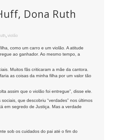
Huff, Dona Ruth
uth
,
violão
lha, como um carro e um violão. A atitude
entregue ao ganhador. Ao mesmo tempo, a
iais. Muitos fãs criticaram a mãe da cantora.
faria as coisas da minha filha por um valor tão
a assim que o violão foi entregue”, disse ele.
s sociais, que descobriu “verdades” nos últimos
stá em segredo de Justiça. Mas a verdade
nte sob os cuidados do pai até o fim do