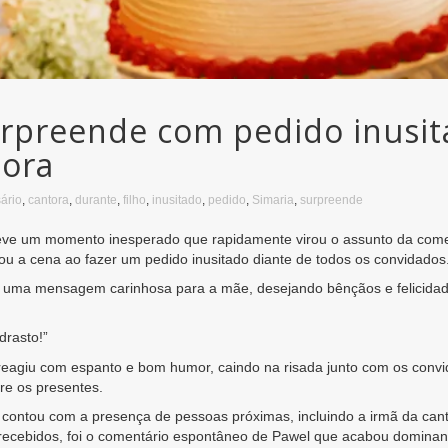
surpreende com pedido inusi
tora
ário
,
cantora
,
durante
,
filho
,
inusitado
,
pedido
,
Simaria
,
surpreende
teve um momento inesperado que rapidamente virou o assunto da come
ubou a cena ao fazer um pedido inusitado diante de todos os convidados
uma mensagem carinhosa para a mãe, desejando bênçãos e felicidade
rasto!”
 reagiu com espanto e bom humor, caindo na risada junto com os con
tre os presentes.
contou com a presença de pessoas próximas, incluindo a irmã da can
recebidos, foi o comentário espontâneo de Pawel que acabou dominand