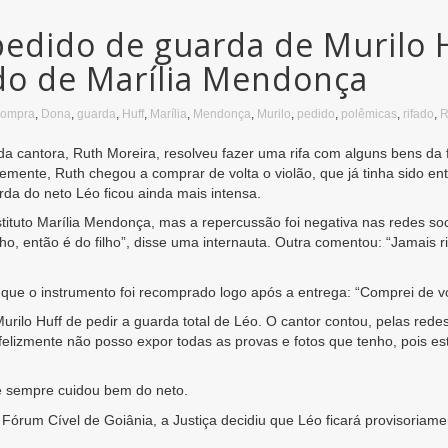
pedido de guarda de Murilo 
ado de Marília Mendonça
compra
,
Dona
,
guarda
,
Huff
,
Marília
,
Mendonça
,
Murilo
,
pedido
,
polêmicas
,
rifado
,
R
 cantora, Ruth Moreira, resolveu fazer uma rifa com alguns bens da fi
temente, Ruth chegou a comprar de volta o violão, que já tinha sido 
uarda do neto Léo ficou ainda mais intensa.
nstituto Marília Mendonça, mas a repercussão foi negativa nas redes soc
ho, então é do filho”, disse uma internauta. Outra comentou: “Jamais ri
e o instrumento foi recomprado logo após a entrega: “Comprei de volt
Murilo Huff de pedir a guarda total de Léo. O cantor contou, pelas rede
felizmente não posso expor todas as provas e fotos que tenho, pois e
ue sempre cuidou bem do neto.
Fórum Cível de Goiânia, a Justiça decidiu que Léo ficará provisoriame