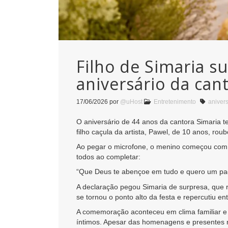
Filho de Simaria 
aniversário da can
17/06/2026
por
@uHost
Entretenimento
anivers
O aniversário de 44 anos da cantora Simaria 
filho caçula da artista, Pawel, de 10 anos, ro
Ao pegar o microfone, o menino começou com 
todos ao completar:
“Que Deus te abençoe em tudo e quero um pad
A declaração pegou Simaria de surpresa, que
se tornou o ponto alto da festa e repercutiu en
A comemoração aconteceu em clima familiar e 
íntimos. Apesar das homenagens e presentes 