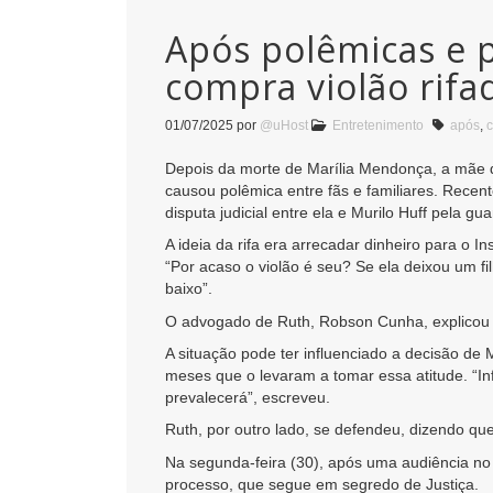
Após polêmicas e 
compra violão rif
01/07/2025
por
@uHost
Entretenimento
após
,
Depois da morte de Marília Mendonça, a mãe da
causou polêmica entre fãs e familiares. Recen
disputa judicial entre ela e Murilo Huff pela g
A ideia da rifa era arrecadar dinheiro para o I
“Por acaso o violão é seu? Se ela deixou um fil
baixo”.
O advogado de Ruth, Robson Cunha, explicou qu
A situação pode ter influenciado a decisão de 
meses que o levaram a tomar essa atitude. “In
prevalecerá”, escreveu.
Ruth, por outro lado, se defendeu, dizendo q
Na segunda-feira (30), após uma audiência no 
processo, que segue em segredo de Justiça.