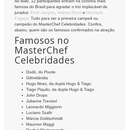
Ao todo, 12 participantes entram na cozinha mais
famosa do Brasil para agradar o trio implacável de
jurados:
Erick Jacquin
,
Helena Rizzo
e
Henrique
Fogaça
. Tudo para ser a primeira campeã ou
campeão do MasterChef Celebridades. Confira,
abaixo, quem são os famosos confirmados na atração.
Famosos no
MasterChef
Celebridades
Dodô, do Pixote
Gilmelândia
Hugo Alves, da dupla Hugo & Tiago
Tiago Piquilo, da dupla Hugo & Tiago
John Drops
Julianne Trevisol
Leonardo Miggiorin
Luciano Szafir
Márcia Goldschmidt
Maurren Maggi