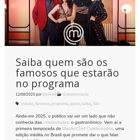
Saiba quem são os
famosos que estarão
no programa
12/08/2025
por
@uHost
Entretenimento
estarão
,
famosos
,
programa
,
quem
,
saiba
,
São
Ainda em 2025, o público vai ver um lado que não
conhecia das
celebridades
: o gastronômico. Vem aí a
primeira temporada de
MasterChef Celebridades
, uma
edição inédita no Brasil que promete dar o que falar.