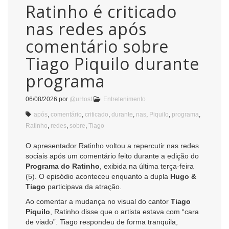
Ratinho é criticado
nas redes após
comentário sobre
Tiago Piquilo durante
programa
06/08/2026
por
@uHost
Entretenimento
após
,
comentário
,
criticado
,
durante
,
nas
,
Piquilo
,
programa
,
Ratinho
,
redes
,
sobre
,
Tiago
O apresentador Ratinho voltou a repercutir nas redes
sociais após um comentário feito durante a edição do
Programa do Ratinho
, exibida na última terça-feira
(5). O episódio aconteceu enquanto a dupla
Hugo &
Tiago
participava da atração.
Ao comentar a mudança no visual do cantor
Tiago
Piquilo
, Ratinho disse que o artista estava com “cara
de viado”. Tiago respondeu de forma tranquila,