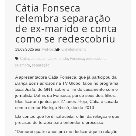
Cátia Fonseca
relembra separação
de ex-marido e conta
como se redescobriu
19/09/2025
por
@uHost
Entretenimento
Cátia
,
como
,
conta
,
exmarido
,
Fonseca
,
redescobriu
,
relembra
,
separação
A apresentadora Cátia Fonseca, que já participou da
Dança dos Famosos
na TV Globo, falou no programa
Saia Justa
, do GNT, sobre o fim do casamento com o
jornalista Dafnis da Fonseca, pai de seus dois filhos.
Eles ficaram juntos por 27 anos. Hoje, Cátia é casada
com o diretor Rodrigo Riccó, desde 2013.
Ela contou que foi difícil aceitar o fim da relação e que
precisou de terapia para entender o processo.
“Demorei quatro anos pra me dedicar àquela relação.