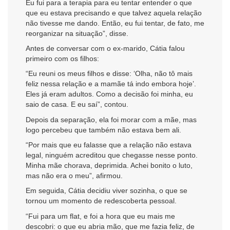
Eu fui para a terapia para eu tentar entender o que
que eu estava precisando e que talvez aquela relação
não tivesse me dando. Então, eu fui tentar, de fato, me
reorganizar na situação”, disse.
Antes de conversar com o ex-marido, Cátia falou
primeiro com os filhos:
“Eu reuni os meus filhos e disse: ‘Olha, não tô mais
feliz nessa relação e a mamãe tá indo embora hoje’.
Eles já eram adultos. Como a decisão foi minha, eu
saio de casa. E eu saí”, contou.
Depois da separação, ela foi morar com a mãe, mas
logo percebeu que também não estava bem ali.
“Por mais que eu falasse que a relação não estava
legal, ninguém acreditou que chegasse nesse ponto.
Minha mãe chorava, deprimida. Achei bonito o luto,
mas não era o meu”, afirmou.
Em seguida, Cátia decidiu viver sozinha, o que se
tornou um momento de redescoberta pessoal.
“Fui para um flat, e foi a hora que eu mais me
descobri: o que eu abria mão, que me fazia feliz, de