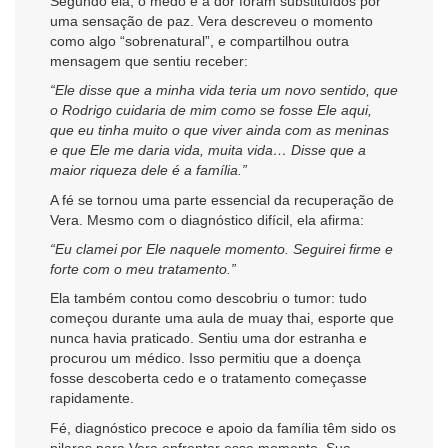
Segundo ela, o medo e a dor foram substituídos por
uma sensação de paz. Vera descreveu o momento
como algo “sobrenatural”, e compartilhou outra
mensagem que sentiu receber:
“Ele disse que a minha vida teria um novo sentido, que
o Rodrigo cuidaria de mim como se fosse Ele aqui,
que eu tinha muito o que viver ainda com as meninas
e que Ele me daria vida, muita vida… Disse que a
maior riqueza dele é a família.”
A fé se tornou uma parte essencial da recuperação de
Vera. Mesmo com o diagnóstico difícil, ela afirma:
“Eu clamei por Ele naquele momento. Seguirei firme e
forte com o meu tratamento.”
Ela também contou como descobriu o tumor: tudo
começou durante uma aula de muay thai, esporte que
nunca havia praticado. Sentiu uma dor estranha e
procurou um médico. Isso permitiu que a doença
fosse descoberta cedo e o tratamento começasse
rapidamente.
Fé, diagnóstico precoce e apoio da família têm sido os
pilares para Vera enfrentar esse momento. Sua