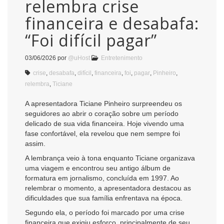
relembra crise
financeira e desabafa:
“Foi difícil pagar”
03/06/2026
por
@uHost
Entretenimento
crise
,
desabafa
,
difícil
,
financeira
,
foi
,
pagar
,
Pinheiro
,
relembra
,
Ticiane
A apresentadora Ticiane Pinheiro surpreendeu os
seguidores ao abrir o coração sobre um período
delicado de sua vida financeira. Hoje vivendo uma
fase confortável, ela revelou que nem sempre foi
assim.
A lembrança veio à tona enquanto Ticiane organizava
uma viagem e encontrou seu antigo álbum de
formatura em jornalismo, concluída em 1997. Ao
relembrar o momento, a apresentadora destacou as
dificuldades que sua família enfrentava na época.
Segundo ela, o período foi marcado por uma crise
financeira que exigiu esforço, principalmente de seu