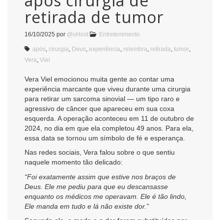
após cirurgia de
retirada de tumor
16/10/2025
por
@uHost
Entretenimento
após
,
cirurgia
,
Deus
,
experiência
,
relembra
,
retirada
,
tumor
,
Vera
,
Viel
Vera Viel emocionou muita gente ao contar uma
experiência marcante que viveu durante uma cirurgia
para retirar um sarcoma sinovial — um tipo raro e
agressivo de câncer que apareceu em sua coxa
esquerda. A operação aconteceu em 11 de outubro de
2024, no dia em que ela completou 49 anos. Para ela,
essa data se tornou um símbolo de fé e esperança.
Nas redes sociais, Vera falou sobre o que sentiu
naquele momento tão delicado:
“Foi exatamente assim que estive nos braços de
Deus. Ele me pediu para que eu descansasse
enquanto os médicos me operavam. Ele é tão lindo,
Ele manda em tudo e lá não existe dor.”