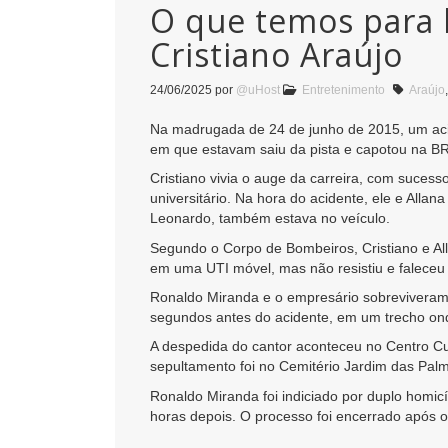
O que temos para h
Cristiano Araújo
24/06/2025
por
@uHost
Entretenimento
Araújo
Na madrugada de 24 de junho de 2015, um acide
em que estavam saiu da pista e capotou na B
Cristiano vivia o auge da carreira, com suces
universitário. Na hora do acidente, ele e Alla
Leonardo, também estava no veículo.
Segundo o Corpo de Bombeiros, Cristiano e All
em uma UTI móvel, mas não resistiu e falece
Ronaldo Miranda e o empresário sobreviveram.
segundos antes do acidente, em um trecho ond
A despedida do cantor aconteceu no Centro Cu
sepultamento foi no Cemitério Jardim das Palme
Ronaldo Miranda foi indiciado por duplo homic
horas depois. O processo foi encerrado após 