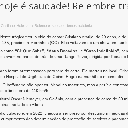
oje é saudade! Relembre tra
,
Cristiano
,
Hoje
,
para
,
Relembre
,
saudade
,
temos
,
trajetória
nte trágico tirou a vida do cantor Cristiano Araújo, de 29 anos, e d
R-135, próximo a Morrinhos (GO). Eles voltavam de um show em Itumbi
sos como
“Cê Que Sabe”
,
“Maus Bocados”
e
“Caso Indefinido”
, se
na estavam no banco de trás de uma Range Rover, dirigida por Ronaldo 
ana foram arremessados para fora do carro. Ela morreu no local. Crist
u no Hospital de Urgências de Goiás (Hugo) na manhã do mesmo dia.
 O bafômetro não apontou álcool no motorista, mas a perícia constat
e o limite era de 110 km/h.
ltural Oscar Niemeyer, em Goiânia, com a presença de cerca de 50 mil
iras, ao lado de Allana.
ídio culposo e, em 2022, chegou a ser preso por descumprir medidas d
o cumprimento das determinações de prestação de serviços e pagamen