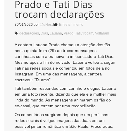
Prado e Tati Dias
trocam declarações
30/01/2026
por
@uHost
Entretenimento
declarações
,
Dias
,
Lauana
,
Prado
,
Tati
,
trocam
,
Voltaram
A cantora Lauana Prado chamou a atenção dos fãs
nesta quinta-feira (29) ao trocar mensagens
carinhosas com a ex-noiva, a influenciadora Tati Dias.
Mesmo após o fim do noivado, Lauana voltou a seguir
Tati nas redes sociais e comentou em fotos dela no
Instagram. Em uma das mensagens, a cantora
escreveu: “Te amo”.
Tati também respondeu com carinho e elogiou Lauana
em uma foto recente, dizendo que ela é a mulher mais
linda do mundo. As mensagens animaram os fãs do
ex-casal, que torcem por uma reconciliação.
Os comentários surgiram depois que um perfil nas
redes sociais divulgou imagens das duas em um
possível jantar romântico em São Paulo. Procuradas,