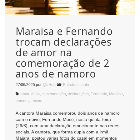
Maraisa e Fernando
trocam declarações
de amor na
comemoração de 2
anos de namoro
27/06/2025
por
@uHost
Entretenimento
amor
,
anos
,
comemoração
,
declarações
,
Fernando
,
Maraisa
,
namoro
,
trocam
A cantora Maraisa comemorou dois anos de namoro
com o noivo, Fernando Mocó, nesta quinta-feira
(26/6), com uma declaração emocionante nas redes
sociais. A cantora, que forma dupla com a irmã
Maiara, postou várias fotos do casal em momentos