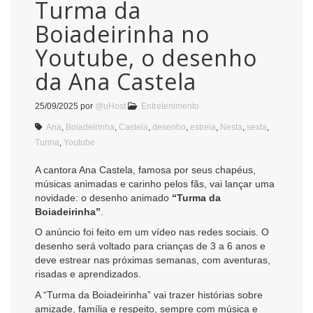
Turma da
Boiadeirinha no
Youtube, o desenho
da Ana Castela
25/09/2025
por
@uHost
Entretenimento
Ana
,
Boiadeirinha
,
Castela
,
desenho
,
estreia
,
Nesta
,
sexta
,
Turma
,
Youtube
A cantora Ana Castela, famosa por seus chapéus,
músicas animadas e carinho pelos fãs, vai lançar uma
novidade: o desenho animado
“Turma da
Boiadeirinha”
.
O anúncio foi feito em um vídeo nas redes sociais. O
desenho será voltado para crianças de 3 a 6 anos e
deve estrear nas próximas semanas, com aventuras,
risadas e aprendizados.
A “Turma da Boiadeirinha” vai trazer histórias sobre
amizade, família e respeito, sempre com música e