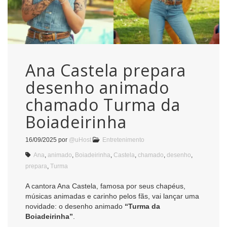
Ana Castela prepara
desenho animado
chamado Turma da
Boiadeirinha
16/09/2025
por
@uHost
Entretenimento
Ana
,
animado
,
Boiadeirinha
,
Castela
,
chamado
,
desenho
,
prepara
,
Turma
A cantora Ana Castela, famosa por seus chapéus,
músicas animadas e carinho pelos fãs, vai lançar uma
novidade: o desenho animado
“Turma da
Boiadeirinha”
.