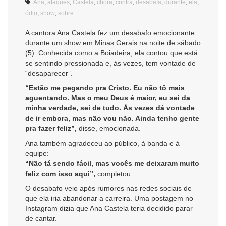
Ana
,
ataques
,
Castela
,
chora
,
contra
,
desabafa
,
durante
,
ela
,
ódio
,
show
,
sobre
A cantora Ana Castela fez um desabafo emocionante
durante um show em Minas Gerais na noite de sábado
(5). Conhecida como a Boiadeira, ela contou que está
se sentindo pressionada e, às vezes, tem vontade de
“desaparecer”.
“Estão me pegando pra Cristo. Eu não tô mais
aguentando. Mas o meu Deus é maior, eu sei da
minha verdade, sei de tudo. Às vezes dá vontade
de ir embora, mas não vou não. Ainda tenho gente
pra fazer feliz”,
disse, emocionada.
Ana também agradeceu ao público, à banda e à
equipe:
“Não tá sendo fácil, mas vocês me deixaram muito
feliz com isso aqui”,
completou.
O desabafo veio após rumores nas redes sociais de
que ela iria abandonar a carreira. Uma postagem no
Instagram dizia que Ana Castela teria decidido parar
de cantar.