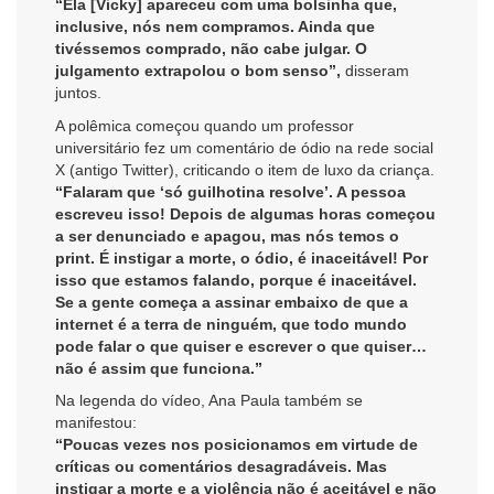
“Ela [Vicky] apareceu com uma bolsinha que,
inclusive, nós nem compramos. Ainda que
tivéssemos comprado, não cabe julgar. O
julgamento extrapolou o bom senso”,
disseram
juntos.
A polêmica começou quando um professor
universitário fez um comentário de ódio na rede social
X (antigo Twitter), criticando o item de luxo da criança.
“Falaram que ‘só guilhotina resolve’. A pessoa
escreveu isso! Depois de algumas horas começou
a ser denunciado e apagou, mas nós temos o
print. É instigar a morte, o ódio, é inaceitável! Por
isso que estamos falando, porque é inaceitável.
Se a gente começa a assinar embaixo de que a
internet é a terra de ninguém, que todo mundo
pode falar o que quiser e escrever o que quiser…
não é assim que funciona.”
Na legenda do vídeo, Ana Paula também se
manifestou:
“Poucas vezes nos posicionamos em virtude de
críticas ou comentários desagradáveis. Mas
instigar a morte e a violência não é aceitável e não