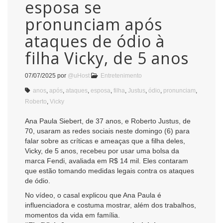
esposa se
pronunciam após
ataques de ódio à
filha Vicky, de 5 anos
07/07/2025
por
@uHost
Entretenimento
anos
,
após
,
ataques
,
esposa
,
filha
,
Justus
,
ódio
,
pronunciam
,
Roberto
,
Vicky
Ana Paula Siebert, de 37 anos, e Roberto Justus, de
70, usaram as redes sociais neste domingo (6) para
falar sobre as críticas e ameaças que a filha deles,
Vicky, de 5 anos, recebeu por usar uma bolsa da
marca Fendi, avaliada em R$ 14 mil. Eles contaram
que estão tomando medidas legais contra os ataques
de ódio.
No vídeo, o casal explicou que Ana Paula é
influenciadora e costuma mostrar, além dos trabalhos,
momentos da vida em família.