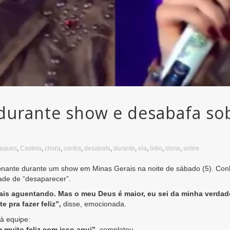
 durante show e desabafa so
taques
,
Castela
,
chora
,
contra
,
desabafa
,
durante
,
ela
,
ódio
,
show
,
sobre
nante durante um show em Minas Gerais na noite de sábado (5). Conh
ade de “desaparecer”.
is aguentando. Mas o meu Deus é maior, eu sei da minha verdade,
 pra fazer feliz”,
disse, emocionada.
à equipe:
 muito feliz com isso aqui”,
completou.