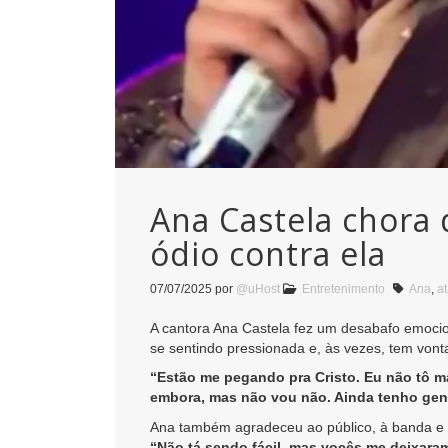
Ana Castela chora
ódio contra ela
07/07/2025
por
@uHost
Entretenimento
Ana
,
a
A cantora Ana Castela fez um desabafo emocio
se sentindo pressionada e, às vezes, tem vont
“Estão me pegando pra Cristo. Eu não tô ma
embora, mas não vou não. Ainda tenho gente
Ana também agradeceu ao público, à banda e 
“Não tá sendo fácil, mas vocês me deixaram