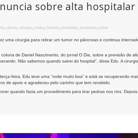
uncia sobre alta hospitalar 
pós
,
câncer
,
cirurgia
,
contra
,
Guedes
,
hospitalar
,
pronuncia
,
sobre
 uma cirurgia para retirar um tumor no pâncreas e continua internado 
à coluna de Daniel Nascimento, do jornal O Dia, sobre a previsão de alt
perando. Não sabemos quando sairei do hospital”, disse Edu. A cirurgi
terça-feira, Edu teve uma “noite muito boa” e está se recuperando m
 de apoio e agradeceu pelo carinho que tem recebido.
âncer quando fazia um procedimento para tirar pedras nos rins. Depo