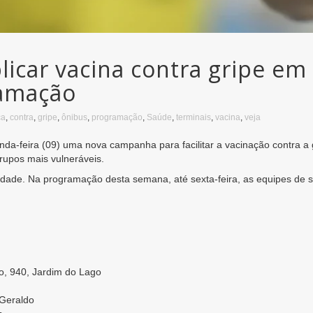
icar vacina contra gripe em
ramação
ça
,
contra
,
gripe
,
ônibus
,
programação
,
Saúde
,
terminais
,
vacina
,
veja
a-feira (09) uma nova campanha para facilitar a vacinação contra a g
rupos mais vulneráveis.
 idade. Na programação desta semana, até sexta-feira, as equipes de 
o, 940, Jardim do Lago
 Geraldo