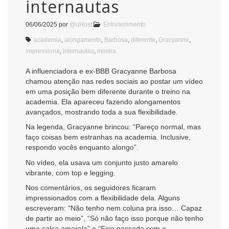
internautas
06/06/2025
por
@uHost
Entretenimento
academia
,
alongamento
,
Barbosa
,
diferente
,
Gracyanne
,
impressiona
,
internautas
,
mostra
A influenciadora e ex-BBB Gracyanne Barbosa
chamou atenção nas redes sociais ao postar um vídeo
em uma posição bem diferente durante o treino na
academia. Ela apareceu fazendo alongamentos
avançados, mostrando toda a sua flexibilidade.
Na legenda, Gracyanne brincou: “Pareço normal, mas
faço coisas bem estranhas na academia. Inclusive,
respondo vocês enquanto alongo”.
No vídeo, ela usava um conjunto justo amarelo
vibrante, com top e legging.
Nos comentários, os seguidores ficaram
impressionados com a flexibilidade dela. Alguns
escreveram: “Não tenho nem coluna pra isso… Capaz
de partir ao meio”, “Só não faço isso porque não tenho
uma calça amarela” e “Fico passada com a