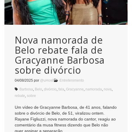
Nova namorada de
Belo rebate fala de
Gracyanne Barbosa
sobre divórcio
04/08/2025
por
@uHost
Entretenimento
Barbosa
,
Belo
,
divórcio
,
fala
,
Gracyanne
,
namorada
,
nova
,
rebate
,
sobre
Um vídeo de Gracyanne Barbosa, de 41 anos, falando
sobre o divórcio de Belo, de 51, viralizou ontem.
Rayane Figliuzzi, nova namorada do cantor, reagiu ao
comentário da musa fitness dizendo que Belo não
quer assinar a separação.