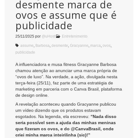
desmente marca de
ovos e assume que é
publicidade
25/11/2025
por
@uHost
Entretenimento
assume
,
Barbosa
,
desmente
,
Gracyanne
,
marca
,
ovos
,
publicidade
A influenciadora e musa fitness Gracyanne Barbosa
chamou atenção ao anunciar uma marca própria de
“ovos de luxo”. Na verdade, a ação, divulgada nesta
terça-feira (25/11), faz parte de uma estratégia de
marketing em parceria com o Canva Brasil, plataforma
de design online.
A revelação aconteceu quando Gracyanne publicou
um vídeo dizendo que os produtos estavam
esgotados. Na legenda, ela escreveu:
“Nada disso
seria possível sem a ajuda das minhas meninas
que fizeram os ovos, e do @CanvaBrasil, onde
criei minha marca inteirilinha (sic)!”