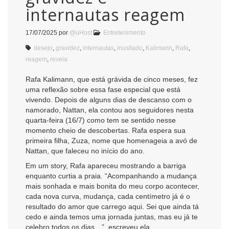
internautas reagem
17/07/2025
por
@uHost
Entretenimento
desejo
,
gravidez
,
internautas
,
inusitado
,
Kalimann
,
Rafa
,
reagem
,
revela
Rafa Kalimann, que está grávida de cinco meses, fez
uma reflexão sobre essa fase especial que está
vivendo. Depois de alguns dias de descanso com o
namorado, Nattan, ela contou aos seguidores nesta
quarta-feira (16/7) como tem se sentido nesse
momento cheio de descobertas. Rafa espera sua
primeira filha, Zuza, nome que homenageia a avó de
Nattan, que faleceu no início do ano.
Em um story, Rafa apareceu mostrando a barriga
enquanto curtia a praia. “Acompanhando a mudança
mais sonhada e mais bonita do meu corpo acontecer,
cada nova curva, mudança, cada centímetro já é o
resultado do amor que carrego aqui. Sei que ainda tá
cedo e ainda temos uma jornada juntas, mas eu já te
celebro todos os dias…”, escreveu ela.