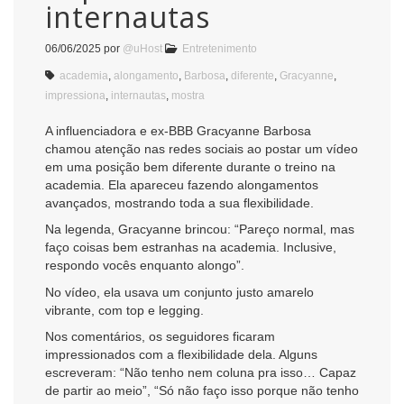
internautas
06/06/2025
por
@uHost
Entretenimento
academia
,
alongamento
,
Barbosa
,
diferente
,
Gracyanne
,
impressiona
,
internautas
,
mostra
A influenciadora e ex-BBB Gracyanne Barbosa
chamou atenção nas redes sociais ao postar um vídeo
em uma posição bem diferente durante o treino na
academia. Ela apareceu fazendo alongamentos
avançados, mostrando toda a sua flexibilidade.
Na legenda, Gracyanne brincou: “Pareço normal, mas
faço coisas bem estranhas na academia. Inclusive,
respondo vocês enquanto alongo”.
No vídeo, ela usava um conjunto justo amarelo
vibrante, com top e legging.
Nos comentários, os seguidores ficaram
impressionados com a flexibilidade dela. Alguns
escreveram: “Não tenho nem coluna pra isso… Capaz
de partir ao meio”, “Só não faço isso porque não tenho