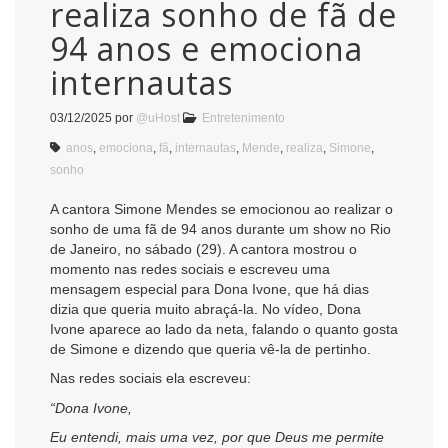
realiza sonho de fã de
94 anos e emociona
internautas
03/12/2025
por
@uHost
Entretenimento
anos
,
emociona
,
fã
,
internautas
,
Mende
,
realiza
,
Simone
,
sonho
A cantora Simone Mendes se emocionou ao realizar o
sonho de uma fã de 94 anos durante um show no Rio
de Janeiro, no sábado (29). A cantora mostrou o
momento nas redes sociais e escreveu uma
mensagem especial para Dona Ivone, que há dias
dizia que queria muito abraçá-la. No vídeo, Dona
Ivone aparece ao lado da neta, falando o quanto gosta
de Simone e dizendo que queria vê-la de pertinho.
Nas redes sociais ela escreveu:
“Dona Ivone,
Eu entendi, mais uma vez, por que Deus me permite