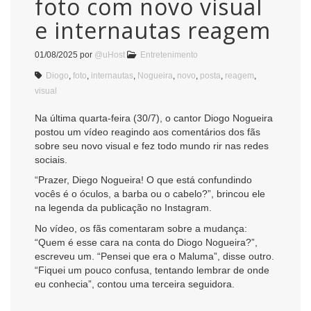
foto com novo visual
e internautas reagem
01/08/2025
por
@uHost
Entretenimento
Diogo
,
foto
,
internautas
,
Nogueira
,
novo
,
posta
,
reagem
,
visual
Na última quarta-feira (30/7), o cantor Diogo Nogueira
postou um vídeo reagindo aos comentários dos fãs
sobre seu novo visual e fez todo mundo rir nas redes
sociais.
“Prazer, Diego Nogueira! O que está confundindo
vocês é o óculos, a barba ou o cabelo?”, brincou ele
na legenda da publicação no Instagram.
No vídeo, os fãs comentaram sobre a mudança:
“Quem é esse cara na conta do Diogo Nogueira?”,
escreveu um. “Pensei que era o Maluma”, disse outro.
“Fiquei um pouco confusa, tentando lembrar de onde
eu conhecia”, contou uma terceira seguidora.