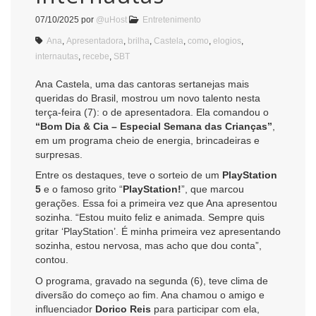
07/10/2025
por
@uHost
Entretenimento
Ana
,
Apresentadora
,
brilha
,
Castela
,
como
,
elogios
,
internautas
,
recebe
,
SBT
Ana Castela, uma das cantoras sertanejas mais
queridas do Brasil, mostrou um novo talento nesta
terça-feira (7): o de apresentadora. Ela comandou o
“Bom Dia & Cia – Especial Semana das Crianças”
,
em um programa cheio de energia, brincadeiras e
surpresas.
Entre os destaques, teve o sorteio de um
PlayStation
5
e o famoso grito “
PlayStation!
”, que marcou
gerações. Essa foi a primeira vez que Ana apresentou
sozinha. “Estou muito feliz e animada. Sempre quis
gritar ‘PlayStation’. É minha primeira vez apresentando
sozinha, estou nervosa, mas acho que dou conta”,
contou.
O programa, gravado na segunda (6), teve clima de
diversão do começo ao fim. Ana chamou o amigo e
influenciador
Dorico Reis
para participar com ela,