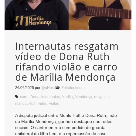
Internautas resgatam
vídeo de Dona Ruth
rifando violão e carro
de Marília Mendonça
26/06/2025
por
@uHost
Entretenimento
carro
,
Dona
,
internautas
,
Marília
,
Mendonça
,
resgatam
,
rifando
,
Ruth
,
vídeo
,
violão
A disputa judicial entre Murilo Huff e Dona Ruth, mãe
de Marília Mendonça, ganhou destaque nas redes
sociais. O cantor entrou com pedido de guarda
unilateral do filho Leo, e a repercussão do caso