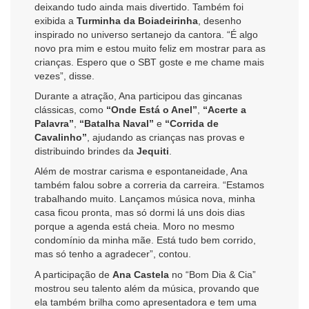
deixando tudo ainda mais divertido. Também foi
exibida a
Turminha da Boiadeirinha
, desenho
inspirado no universo sertanejo da cantora. “É algo
novo pra mim e estou muito feliz em mostrar para as
crianças. Espero que o SBT goste e me chame mais
vezes”, disse.
Durante a atração, Ana participou das gincanas
clássicas, como
“Onde Está o Anel”
,
“Acerte a
Palavra”
,
“Batalha Naval”
e
“Corrida de
Cavalinho”
, ajudando as crianças nas provas e
distribuindo brindes da
Jequiti
.
Além de mostrar carisma e espontaneidade, Ana
também falou sobre a correria da carreira. “Estamos
trabalhando muito. Lançamos música nova, minha
casa ficou pronta, mas só dormi lá uns dois dias
porque a agenda está cheia. Moro no mesmo
condomínio da minha mãe. Está tudo bem corrido,
mas só tenho a agradecer”, contou.
A participação de
Ana Castela
no “Bom Dia & Cia”
mostrou seu talento além da música, provando que
ela também brilha como apresentadora e tem uma