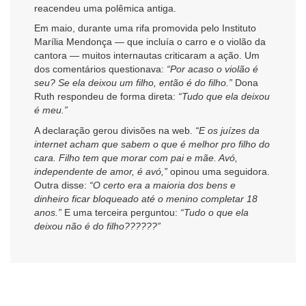
reacendeu uma polêmica antiga.
Em maio, durante uma rifa promovida pelo Instituto
Marília Mendonça — que incluía o carro e o violão da
cantora — muitos internautas criticaram a ação. Um
dos comentários questionava:
“Por acaso o violão é
seu? Se ela deixou um filho, então é do filho.”
Dona
Ruth respondeu de forma direta:
“Tudo que ela deixou
é meu.”
A declaração gerou divisões na web.
“E os juízes da
internet acham que sabem o que é melhor pro filho do
cara. Filho tem que morar com pai e mãe. Avó,
independente de amor, é avó,”
opinou uma seguidora.
Outra disse:
“O certo era a maioria dos bens e
dinheiro ficar bloqueado até o menino completar 18
anos.”
E uma terceira perguntou:
“Tudo o que ela
deixou não é do filho??????”