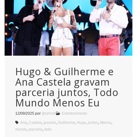
Hugo & Guilherme e
Ana Castela gravam
parceria juntos, Todo
Mundo Menos Eu
12/09/2025
por
@uHost
Entretenimento
Ana
,
Castela
,
gravam
,
Guilherme
,
Hugo
,
juntos
,
Menos
,
mundo
,
parceria
,
todo