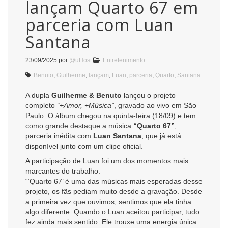
lançam Quarto 67 em
parceria com Luan
Santana
23/09/2025
por
@uHost
Entretenimento
Benuto
,
Guilherme
,
lançam
,
Luan
,
parceria
,
Quarto
,
Santana
A dupla
Guilherme & Benuto
lançou o projeto
completo
“+Amor, +Música”
, gravado ao vivo em São
Paulo. O álbum chegou na quinta-feira (18/09) e tem
como grande destaque a música
“Quarto 67”
,
parceria inédita com
Luan Santana
, que já está
disponível junto com um clipe oficial.
A participação de Luan foi um dos momentos mais
marcantes do trabalho.
“‘Quarto 67’ é uma das músicas mais esperadas desse
projeto, os fãs pediam muito desde a gravação. Desde
a primeira vez que ouvimos, sentimos que ela tinha
algo diferente. Quando o Luan aceitou participar, tudo
fez ainda mais sentido. Ele trouxe uma energia única