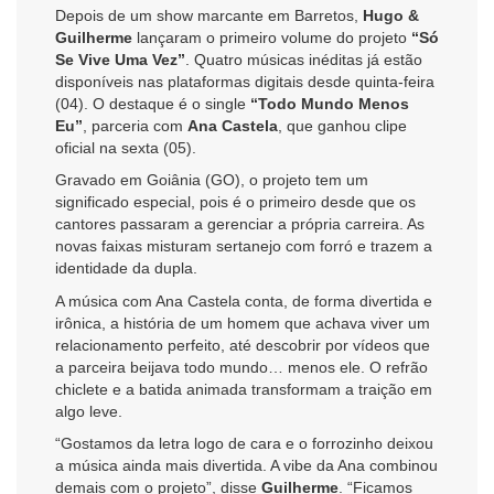
Depois de um show marcante em Barretos,
Hugo &
Guilherme
lançaram o primeiro volume do projeto
“Só
Se Vive Uma Vez”
. Quatro músicas inéditas já estão
disponíveis nas plataformas digitais desde quinta-feira
(04). O destaque é o single
“Todo Mundo Menos
Eu”
, parceria com
Ana Castela
, que ganhou clipe
oficial na sexta (05).
Gravado em Goiânia (GO), o projeto tem um
significado especial, pois é o primeiro desde que os
cantores passaram a gerenciar a própria carreira. As
novas faixas misturam sertanejo com forró e trazem a
identidade da dupla.
A música com Ana Castela conta, de forma divertida e
irônica, a história de um homem que achava viver um
relacionamento perfeito, até descobrir por vídeos que
a parceira beijava todo mundo… menos ele. O refrão
chiclete e a batida animada transformam a traição em
algo leve.
“Gostamos da letra logo de cara e o forrozinho deixou
a música ainda mais divertida. A vibe da Ana combinou
demais com o projeto”, disse
Guilherme
. “Ficamos