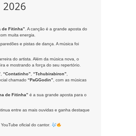
l 2026
 de Fitinha”
. A canção é a grande aposta do
 com muita energia.
paredões e pistas de dança. A música foi
reira do artista. Além da música nova, o
ra e mostrando a força do seu repertório.
”
,
“Contatinho”
,
“Tchubirabiron”
,
ecial chamado
“PaGGodin”
, com as músicas
a de Fitinha”
é a sua grande aposta para o
tinua entre as mais ouvidas e ganha destaque
 YouTube oficial do cantor.