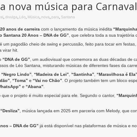
ga nova música para Carnava
al
,
divulga
,
Léo
,
Música
,
nova
,
para
,
Santana
20 anos de carreira
com o lançamento da música inédita
“Marquinha
o Santana 20 Anos – DNA de GG”
, que celebra toda a sua trajetória
é um pagodão cheio de swing e percussão, feito para tocar em festas, 
virar hit.
to
“DNA de GG”
, um audiovisual que comemora as duas décadas de car
os de Léo Santana, misturando músicas de diferentes fases da carrei
o
“Negro Lindo”
,
“Madeira de Lei”
,
“Santinha”
,
“Maravilhosa é Ela
dão”
,
“Toma”
e
“Vai no Chão”
. O projeto também tem um bloco esp
WhatsApp”
e
“Abana”
.
ue o projeto é muito especial para ele. Segundo o cantor,
“Marquinh
m
“Desliza”
, música lançada em 2025 em parceria com Melody, que con
Anos – DNA de GG”
já está disponível nas plataformas de música e no