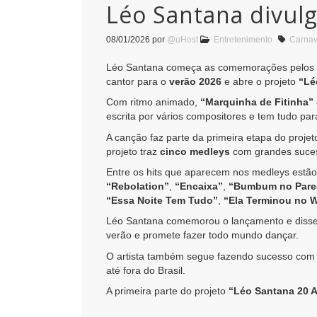
Léo Santana divul
08/01/2026
por
@uHost
Entretenimento
Carnav
Léo Santana começa as comemorações pelos
cantor para o
verão 2026
e abre o projeto
“Lé
Com ritmo animado,
“Marquinha de Fitinha”
escrita por vários compositores e tem tudo para 
A canção faz parte da primeira etapa do proje
projeto traz
cinco medleys
com grandes sucess
Entre os hits que aparecem nos medleys estã
“Rebolation”
,
“Encaixa”
,
“Bumbum no Pare
“Essa Noite Tem Tudo”
,
“Ela Terminou no 
Léo Santana comemorou o lançamento e disse q
verão e promete fazer todo mundo dançar.
O artista também segue fazendo sucesso co
até fora do Brasil.
A primeira parte do projeto
“Léo Santana 20 