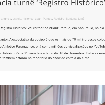
ia turnê ‘Registro Histórico
,
anuncia
,
estreia
,
histórico
,
Luan
,
Parque
,
Registro
,
Santana
,
turnê
egistro Histórico” vai estrear no Allianz Parque, em São Paulo, no di
antor. A expectativa da equipe é que os mais de 70 mil ingressos col
 do Athletico Paranaense, e já soma milhões de visualizações no YouTub
 Histórico Parte 2”, será lançada no dia 18 de dezembro. Entre as mú
 também estarão no repertório do show de estreia da turnê.