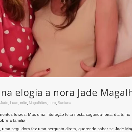
na elogia a nora Jade Magal
,
Jade
,
Luan
,
mãe
,
Magalhães
,
nora
,
Santana
entos felizes. Mas uma interação feita nesta segunda-feira, dia 5, no 
bre a família.
, uma seguidora fez uma pergunta direta, querendo saber se Jade Mag