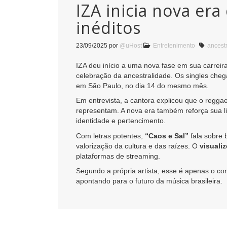
IZA inicia nova era
inéditos
23/09/2025
por
@uHost
Entretenimento
ancest
IZA deu início a uma nova fase em sua carrei
celebração da ancestralidade. Os singles che
em São Paulo, no dia 14 do mesmo mês.
Em entrevista, a cantora explicou que o regga
representam. A nova era também reforça sua li
identidade e pertencimento.
Com letras potentes,
“Caos e Sal”
fala sobre 
valorização da cultura e das raízes. O
visuali
plataformas de streaming.
Segundo a própria artista, esse é apenas o co
apontando para o futuro da música brasileira.