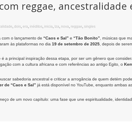
 com reggae, ancestralidade 
ralidade
,
dois
,
era
,
inéditos
,
inicia
,
Iza
,
nova
,
reggae
,
singles
ra com o lançamento de
“Caos e Sal”
e
“Tão Bonito”
, músicas que m
garam às plataformas no dia
19 de setembro de 2025
, depois de sere
e é a principal inspiração dessa etapa, por ser um gênero que conside
gação com a cultura africana e com referências ao antigo Egito, o
Keme
buscar sabedoria ancestral e criticar a arrogância de quem detém pode
zer de “Caos e Sal”
já está disponível no YouTube, enquanto ambas as
meço de um novo capítulo: uma fase que une espiritualidade, identidad