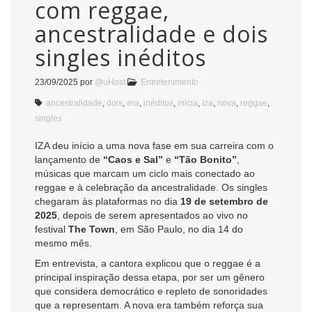
com reggae,
ancestralidade e dois
singles inéditos
23/09/2025
por
@uHost
Entretenimento
ancestralidade
,
dois
,
era
,
inéditos
,
inicia
,
Iza
,
nova
,
reggae
,
singles
IZA deu início a uma nova fase em sua carreira com o
lançamento de
“Caos e Sal”
e
“Tão Bonito”
,
músicas que marcam um ciclo mais conectado ao
reggae e à celebração da ancestralidade. Os singles
chegaram às plataformas no dia
19 de setembro de
2025
, depois de serem apresentados ao vivo no
festival
The Town
, em São Paulo, no dia 14 do
mesmo mês.
Em entrevista, a cantora explicou que o reggae é a
principal inspiração dessa etapa, por ser um gênero
que considera democrático e repleto de sonoridades
que a representam. A nova era também reforça sua