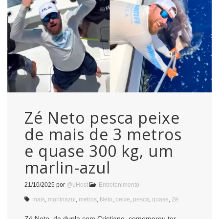
Zé Neto pesca peixe
de mais de 3 metros
e quase 300 kg, um
marlin-azul
21/10/2025
por
@uHost
Entretenimento
mais
,
marlinazul
,
metros
,
Neto
,
peixe
,
pesca
,
quase
,
Zé
Zé Neto, da dupla com Cristiano, comemorou ter