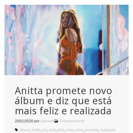
Anitta promete novo
álbum e diz que está
mais feliz e realizada
20/01/2026
por
@uHost
Entretenimento
álbum
,
Anitta
,
diz
,
está
,
feliz
,
mais
,
novo
,
promete
,
realizada