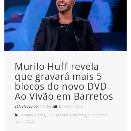
Murilo Huff revela
que gravará mais 5
blocos do novo DVD
Ao Vivão em Barretos
21/08/2025
por
@uHost
Entretenimento
Barretos
,
blocos
,
DVD
,
gravará
,
Huff
,
mais
,
Murilo
,
novo
,
revela
,
Vivão