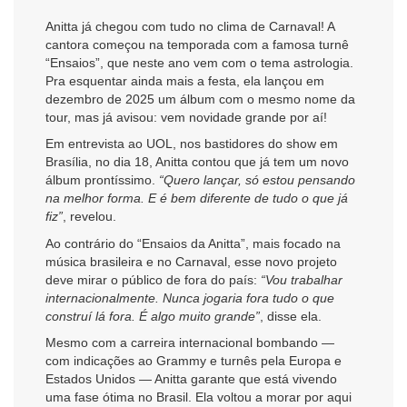
Anitta já chegou com tudo no clima de Carnaval! A
cantora começou na temporada com a famosa turnê
“Ensaios”, que neste ano vem com o tema astrologia.
Pra esquentar ainda mais a festa, ela lançou em
dezembro de 2025 um álbum com o mesmo nome da
tour, mas já avisou: vem novidade grande por aí!
Em entrevista ao UOL, nos bastidores do show em
Brasília, no dia 18, Anitta contou que já tem um novo
álbum prontíssimo.
“Quero lançar, só estou pensando
na melhor forma. E é bem diferente de tudo o que já
fiz”
, revelou.
Ao contrário do “Ensaios da Anitta”, mais focado na
música brasileira e no Carnaval, esse novo projeto
deve mirar o público de fora do país:
“Vou trabalhar
internacionalmente. Nunca jogaria fora tudo o que
construí lá fora. É algo muito grande”
, disse ela.
Mesmo com a carreira internacional bombando —
com indicações ao Grammy e turnês pela Europa e
Estados Unidos — Anitta garante que está vivendo
uma fase ótima no Brasil. Ela voltou a morar por aqui