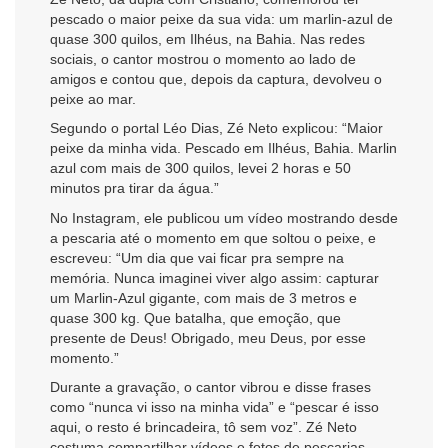
pescado o maior peixe da sua vida: um marlin-azul de
quase 300 quilos, em Ilhéus, na Bahia. Nas redes
sociais, o cantor mostrou o momento ao lado de
amigos e contou que, depois da captura, devolveu o
peixe ao mar.
Segundo o portal Léo Dias, Zé Neto explicou: “Maior
peixe da minha vida. Pescado em Ilhéus, Bahia. Marlin
azul com mais de 300 quilos, levei 2 horas e 50
minutos pra tirar da água.”
No Instagram, ele publicou um vídeo mostrando desde
a pescaria até o momento em que soltou o peixe, e
escreveu: “Um dia que vai ficar pra sempre na
memória. Nunca imaginei viver algo assim: capturar
um Marlin-Azul gigante, com mais de 3 metros e
quase 300 kg. Que batalha, que emoção, que
presente de Deus! Obrigado, meu Deus, por esse
momento.”
Durante a gravação, o cantor vibrou e disse frases
como “nunca vi isso na minha vida” e “pescar é isso
aqui, o resto é brincadeira, tô sem voz”. Zé Neto
costuma compartilhar vídeos e fotos de pescarias,