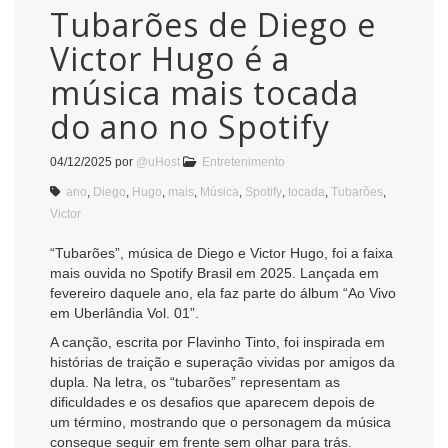
Tubarões de Diego e
Victor Hugo é a
música mais tocada
do ano no Spotify
04/12/2025
por
@uHost
Entretenimento
ano
,
Diego
,
Hugo
,
mais
,
Música
,
Spotify
,
tocada
,
Tubarões
,
Victor
“Tubarões”, música de Diego e Victor Hugo, foi a faixa
mais ouvida no Spotify Brasil em 2025. Lançada em
fevereiro daquele ano, ela faz parte do álbum “Ao Vivo
em Uberlândia Vol. 01”.
A canção, escrita por Flavinho Tinto, foi inspirada em
histórias de traição e superação vividas por amigos da
dupla. Na letra, os “tubarões” representam as
dificuldades e os desafios que aparecem depois de
um término, mostrando que o personagem da música
consegue seguir em frente sem olhar para trás.