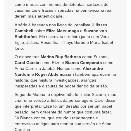
como murais com nomes de detentas, cartazes de
casamentos e frases inspiradas na penitenciária real
deram mais autenticidade.
A série é baseada nos livros do jornalista
Ullisses
Campbell
sobre
Elize Matsunaga
e
Suzane von
Richthofen
. Ele escreveu o roteiro junto com Vera
Egito, Juliana Rosenthal, Thays Berbe e Maria Isabel
Iorio.
O elenco traz
Marina Ruy Barbosa
como Suzane,
Carol Garcia
como Elize e
Bianca Comparato
como
Anna Carolina Jatobá. Nomes como
Alexandre
Nardoni
e
Roger Abdelmassih
também aparecem na
história, que mistura investigações, alianças
inesperadas e disputas de poder dentro da prisão.
Segundo Marina, o objetivo não foi imitar Suzane, mas
criar uma versão artística da personagem. Carol disse
que interpretar Elize foi um desafio por ser um papel
pesado, bem diferente do humor que costuma fazer.
Já Bianca contou que estudou reportagens e
entrevistas antigas para montar sua versão de Anna
Carolina.