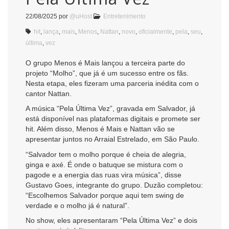
22/08/2025
por
@uHost
Entretenimento
hit
,
lança
,
mais
,
Menos
,
Nattan
,
novo
,
oficialmente
,
pela
,
seu
,
última
,
vez
O grupo Menos é Mais lançou a terceira parte do
projeto “Molho”, que já é um sucesso entre os fãs.
Nesta etapa, eles fizeram uma parceria inédita com o
cantor Nattan.
A música “Pela Última Vez”, gravada em Salvador, já
está disponível nas plataformas digitais e promete ser
hit. Além disso, Menos é Mais e Nattan vão se
apresentar juntos no Arraial Estrelado, em São Paulo.
“Salvador tem o molho porque é cheia de alegria,
ginga e axé. É onde o batuque se mistura com o
pagode e a energia das ruas vira música”, disse
Gustavo Goes, integrante do grupo. Duzão completou:
“Escolhemos Salvador porque aqui tem swing de
verdade e o molho já é natural”.
No show, eles apresentaram “Pela Última Vez” e dois