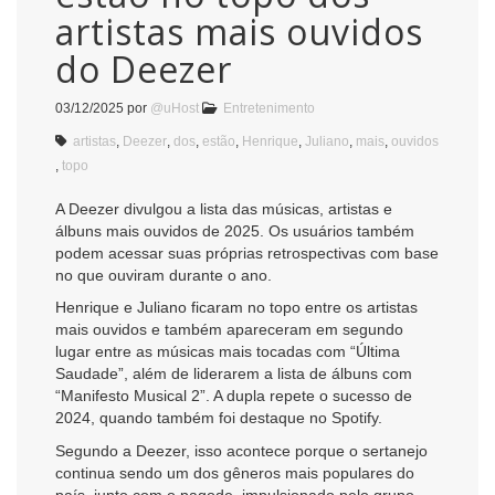
artistas mais ouvidos
do Deezer
03/12/2025
por
@uHost
Entretenimento
artistas
,
Deezer
,
dos
,
estão
,
Henrique
,
Juliano
,
mais
,
ouvidos
,
topo
A Deezer divulgou a lista das músicas, artistas e
álbuns mais ouvidos de 2025. Os usuários também
podem acessar suas próprias retrospectivas com base
no que ouviram durante o ano.
Henrique e Juliano ficaram no topo entre os artistas
mais ouvidos e também apareceram em segundo
lugar entre as músicas mais tocadas com “Última
Saudade”, além de liderarem a lista de álbuns com
“Manifesto Musical 2”. A dupla repete o sucesso de
2024, quando também foi destaque no Spotify.
Segundo a Deezer, isso acontece porque o sertanejo
continua sendo um dos gêneros mais populares do
país, junto com o pagode, impulsionado pelo grupo