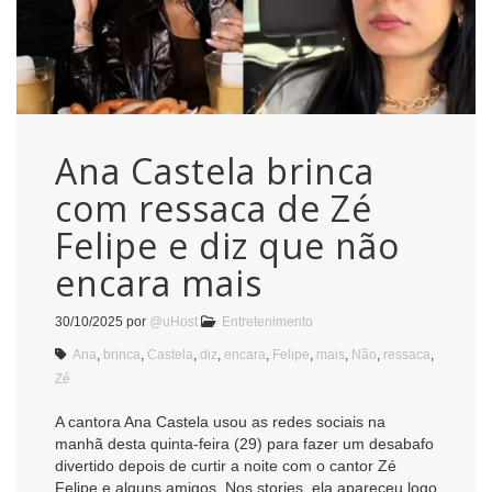
Ana Castela brinca
com ressaca de Zé
Felipe e diz que não
encara mais
30/10/2025
por
@uHost
Entretenimento
Ana
,
brinca
,
Castela
,
diz
,
encara
,
Felipe
,
mais
,
Não
,
ressaca
,
Zé
A cantora Ana Castela usou as redes sociais na
manhã desta quinta-feira (29) para fazer um desabafo
divertido depois de curtir a noite com o cantor Zé
Felipe e alguns amigos. Nos stories, ela apareceu logo