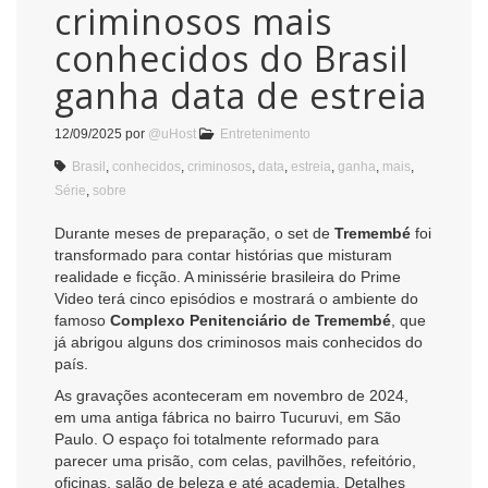
criminosos mais
conhecidos do Brasil
ganha data de estreia
12/09/2025
por
@uHost
Entretenimento
Brasil
,
conhecidos
,
criminosos
,
data
,
estreia
,
ganha
,
mais
,
Série
,
sobre
Durante meses de preparação, o set de
Tremembé
foi
transformado para contar histórias que misturam
realidade e ficção. A minissérie brasileira do Prime
Video terá cinco episódios e mostrará o ambiente do
famoso
Complexo Penitenciário de Tremembé
, que
já abrigou alguns dos criminosos mais conhecidos do
país.
As gravações aconteceram em novembro de 2024,
em uma antiga fábrica no bairro Tucuruvi, em São
Paulo. O espaço foi totalmente reformado para
parecer uma prisão, com celas, pavilhões, refeitório,
oficinas, salão de beleza e até academia. Detalhes