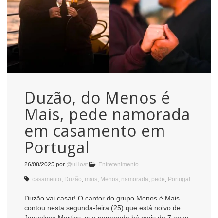
Duzão, do Menos é
Mais, pede namorada
em casamento em
Portugal
26/08/2025
por
@uHost
Entretenimento
casamento
,
Duzão
,
mais
,
Menos
,
namorada
,
pede
,
Portugal
Duzão vai casar! O cantor do grupo Menos é Mais
contou nesta segunda-feira (25) que está noivo de
Jaquelyne Martins, sua namorada há mais de 7 anos.