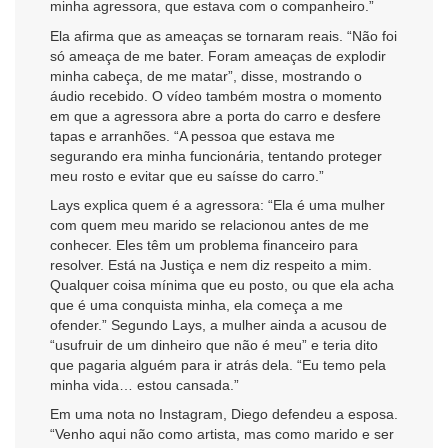
minha agressora, que estava com o companheiro.”
Ela afirma que as ameaças se tornaram reais. “Não foi
só ameaça de me bater. Foram ameaças de explodir
minha cabeça, de me matar”, disse, mostrando o
áudio recebido. O vídeo também mostra o momento
em que a agressora abre a porta do carro e desfere
tapas e arranhões. “A pessoa que estava me
segurando era minha funcionária, tentando proteger
meu rosto e evitar que eu saísse do carro.”
Lays explica quem é a agressora: “Ela é uma mulher
com quem meu marido se relacionou antes de me
conhecer. Eles têm um problema financeiro para
resolver. Está na Justiça e nem diz respeito a mim.
Qualquer coisa mínima que eu posto, ou que ela acha
que é uma conquista minha, ela começa a me
ofender.” Segundo Lays, a mulher ainda a acusou de
“usufruir de um dinheiro que não é meu” e teria dito
que pagaria alguém para ir atrás dela. “Eu temo pela
minha vida… estou cansada.”
Em uma nota no Instagram, Diego defendeu a esposa.
“Venho aqui não como artista, mas como marido e ser