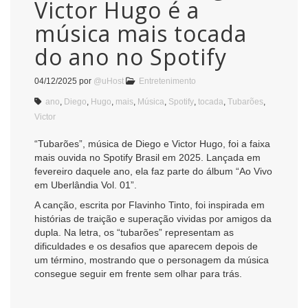
Victor Hugo é a
música mais tocada
do ano no Spotify
04/12/2025
por
@uHost
Entretenimento
ano
,
Diego
,
Hugo
,
mais
,
Música
,
Spotify
,
tocada
,
Tubarões
,
Victor
“Tubarões”, música de Diego e Victor Hugo, foi a faixa
mais ouvida no Spotify Brasil em 2025. Lançada em
fevereiro daquele ano, ela faz parte do álbum “Ao Vivo
em Uberlândia Vol. 01”.
A canção, escrita por Flavinho Tinto, foi inspirada em
histórias de traição e superação vividas por amigos da
dupla. Na letra, os “tubarões” representam as
dificuldades e os desafios que aparecem depois de
um término, mostrando que o personagem da música
consegue seguir em frente sem olhar para trás.