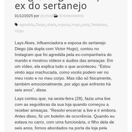
ex do sertanejo
01/12/2025
por
@uHost
Entretenimento
agredida
,
Diego
,
dupla
,
esposa
,
Hugo
,
pela
,
Sertanejo
,
Victor
Lays Alves, influenciadora e esposa do sertanejo
Diego (da dupla com Victor Hugo), contou no
Instagram que foi agredida pela ex-companheira do
marido e mostrou vídeos e áudios das ameaças. Em
um vídeo, ela explica tudo o que aconteceu. “Estou
vindo aqui machucada, como vocês podem ver no
meu rosto e no meu corpo. Mas não só fisicamente,
também emocionalmente, por algo que enfrento há
seis anos”, disse.
Lays contou que, na sexta-feira (28), fazia uma live
com as seguidoras da sua loja quando começou a
receber ameaças. “Resolvi encerrar a live e ir embora.
Antes disso, fiz um boletim de ocorrência. Quando eu
estava no carro, com uma funcionária, o filho dela de
seis anos, fomos abordados na porta da loja pela