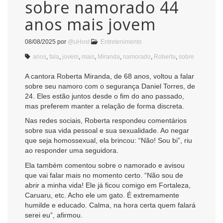
sobre namorado 44
anos mais jovem
08/08/2025
por
@uHost
Entretenimento
anos
,
fala
,
jovem
,
mais
,
Miranda
,
namorado
,
Roberta
,
sobre
A cantora Roberta Miranda, de 68 anos, voltou a falar
sobre seu namoro com o segurança Daniel Torres, de
24. Eles estão juntos desde o fim do ano passado,
mas preferem manter a relação de forma discreta.
Nas redes sociais, Roberta respondeu comentários
sobre sua vida pessoal e sua sexualidade. Ao negar
que seja homossexual, ela brincou: “Não! Sou bi”, riu
ao responder uma seguidora.
Ela também comentou sobre o namorado e avisou
que vai falar mais no momento certo. “Não sou de
abrir a minha vida! Ele já ficou comigo em Fortaleza,
Caruaru, etc. Acho ele um gato. É extremamente
humilde e educado. Calma, na hora certa quem falará
serei eu”, afirmou.