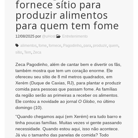
fornece sítio para
produzir alimentos
para quem tem fome
12/08/2025
por
@uHost
Entretenimento
alimentos
,
fome
,
fornece
,
Pagodinho
,
para
,
produzir
,
quem
,
sítio
,
Tem
,
Zeca
Zeca Pagodinho, além de cantar bem e divertir os fãs,
também mostra que tem um coração enorme. Ele
ofereceu seu sítio de 8 mil metros quadrados, em
Xerém (Duque de Caxias, RJ), para plantar e produzir
comida para pessoas que passam fome. As famílias
da região serão as primeiras a receber os alimentos.
Ele contou a novidade ao jornal
O Globo
, no último
domingo (10).
“Quando chegamos aqui (em Xerém) era tudo barro e
tinha poucas famílias. Muitas vezes vi gente passando
necessidade. Quando estou aqui, isso não acontece.
Já viu o tamanho das panelas de comida? Todo