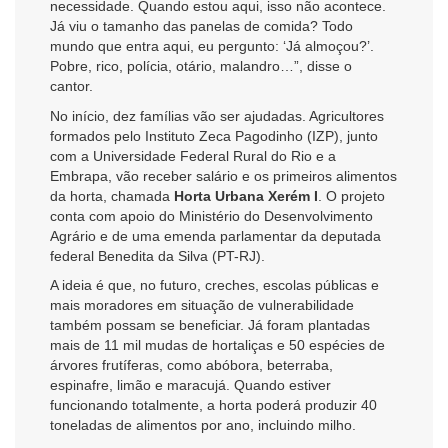
necessidade. Quando estou aqui, isso não acontece.
Já viu o tamanho das panelas de comida? Todo
mundo que entra aqui, eu pergunto: ‘Já almoçou?’.
Pobre, rico, polícia, otário, malandro…”, disse o
cantor.
No início, dez famílias vão ser ajudadas. Agricultores
formados pelo Instituto Zeca Pagodinho (IZP), junto
com a Universidade Federal Rural do Rio e a
Embrapa, vão receber salário e os primeiros alimentos
da horta, chamada
Horta Urbana Xerém I
. O projeto
conta com apoio do Ministério do Desenvolvimento
Agrário e de uma emenda parlamentar da deputada
federal Benedita da Silva (PT-RJ).
A ideia é que, no futuro, creches, escolas públicas e
mais moradores em situação de vulnerabilidade
também possam se beneficiar. Já foram plantadas
mais de 11 mil mudas de hortaliças e 50 espécies de
árvores frutíferas, como abóbora, beterraba,
espinafre, limão e maracujá. Quando estiver
funcionando totalmente, a horta poderá produzir 40
toneladas de alimentos por ano, incluindo milho.