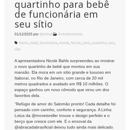
quartinho para bebê
de funcionária em
seu sítio
01/12/2025
por
@uHost
Entretenimento
Bahls
,
bebê
,
funcionária
,
monta
,
Nicole
,
para
,
quartinho
,
seu
,
sítio
A apresentadora Nicole Bahls surpreendeu ao mostrar
o novo quartinho de bebê que montou em sua
mansão. Ela mora em um sítio grande e luxuoso em
Itaboraí, no Rio de Janeiro, com cerca de 20 mil
metros quadrados e avaliado em R$ 10 milhões. O
espaço ganhou um novo cômodo que virou um dos
favoritos dela.
“Refúgio de amor do Salomão pronto! Cada detalhe foi
pensado com carinho, conforto e segurança. A Linha
Lotus da @moveisreller trouxe o design perfeito e o
berço que cresce com ele. E o enxoval da
@abracadabraoficial deixou tudo ainda mais delicado.