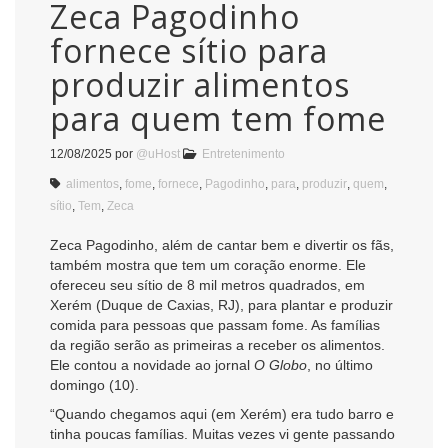
Zeca Pagodinho
fornece sítio para
produzir alimentos
para quem tem fome
12/08/2025
por
@uHost
Entretenimento
alimentos
,
fome
,
fornece
,
Pagodinho
,
para
,
produzir
,
quem
,
sítio
,
Tem
,
Zeca
Zeca Pagodinho, além de cantar bem e divertir os fãs,
também mostra que tem um coração enorme. Ele
ofereceu seu sítio de 8 mil metros quadrados, em
Xerém (Duque de Caxias, RJ), para plantar e produzir
comida para pessoas que passam fome. As famílias
da região serão as primeiras a receber os alimentos.
Ele contou a novidade ao jornal
O Globo
, no último
domingo (10).
“Quando chegamos aqui (em Xerém) era tudo barro e
tinha poucas famílias. Muitas vezes vi gente passando