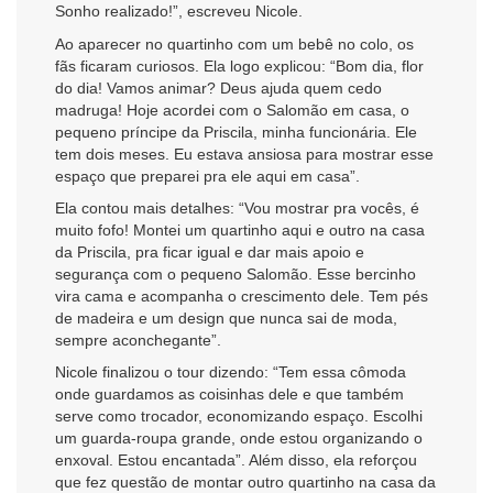
Sonho realizado!”, escreveu Nicole.
Ao aparecer no quartinho com um bebê no colo, os
fãs ficaram curiosos. Ela logo explicou: “Bom dia, flor
do dia! Vamos animar? Deus ajuda quem cedo
madruga! Hoje acordei com o Salomão em casa, o
pequeno príncipe da Priscila, minha funcionária. Ele
tem dois meses. Eu estava ansiosa para mostrar esse
espaço que preparei pra ele aqui em casa”.
Ela contou mais detalhes: “Vou mostrar pra vocês, é
muito fofo! Montei um quartinho aqui e outro na casa
da Priscila, pra ficar igual e dar mais apoio e
segurança com o pequeno Salomão. Esse bercinho
vira cama e acompanha o crescimento dele. Tem pés
de madeira e um design que nunca sai de moda,
sempre aconchegante”.
Nicole finalizou o tour dizendo: “Tem essa cômoda
onde guardamos as coisinhas dele e que também
serve como trocador, economizando espaço. Escolhi
um guarda-roupa grande, onde estou organizando o
enxoval. Estou encantada”. Além disso, ela reforçou
que fez questão de montar outro quartinho na casa da