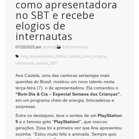
como apresentadora
no SBT e recebe
elogios de
internautas
07/10/2025
por
@uHost
Entretenimento
Ana
,
Apresentadora
,
brilha
,
Castela
,
como
,
elogios
,
internautas
,
recebe
,
SBT
Ana Castela, uma das cantoras sertanejas mais
queridas do Brasil, mostrou um novo talento nesta
terça-feira (7): o de apresentadora. Ela comandou o
“Bom Dia & Cia – Especial Semana das Crianças”
,
em um programa cheio de energia, brincadeiras e
surpresas.
Entre os destaques, teve o sorteio de um
PlayStation
5
e o famoso grito “
PlayStation!
”, que marcou
gerações. Essa foi a primeira vez que Ana apresentou
sozinha. “Estou muito feliz e animada. Sempre quis