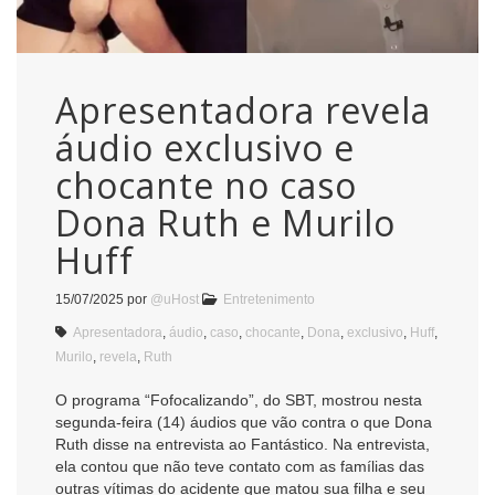
Apresentadora revela
áudio exclusivo e
chocante no caso
Dona Ruth e Murilo
Huff
15/07/2025
por
@uHost
Entretenimento
Apresentadora
,
áudio
,
caso
,
chocante
,
Dona
,
exclusivo
,
Huff
,
Murilo
,
revela
,
Ruth
O programa “Fofocalizando”, do SBT, mostrou nesta
segunda-feira (14) áudios que vão contra o que Dona
Ruth disse na entrevista ao Fantástico. Na entrevista,
ela contou que não teve contato com as famílias das
outras vítimas do acidente que matou sua filha e seu