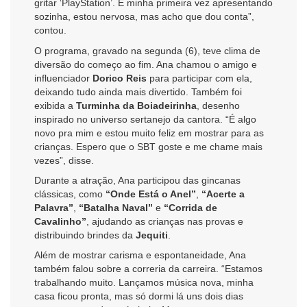
gritar ‘PlayStation’. É minha primeira vez apresentando
sozinha, estou nervosa, mas acho que dou conta”,
contou.
O programa, gravado na segunda (6), teve clima de
diversão do começo ao fim. Ana chamou o amigo e
influenciador
Dorico Reis
para participar com ela,
deixando tudo ainda mais divertido. Também foi
exibida a
Turminha da Boiadeirinha
, desenho
inspirado no universo sertanejo da cantora. “É algo
novo pra mim e estou muito feliz em mostrar para as
crianças. Espero que o SBT goste e me chame mais
vezes”, disse.
Durante a atração, Ana participou das gincanas
clássicas, como
“Onde Está o Anel”
,
“Acerte a
Palavra”
,
“Batalha Naval”
e
“Corrida de
Cavalinho”
, ajudando as crianças nas provas e
distribuindo brindes da
Jequiti
.
Além de mostrar carisma e espontaneidade, Ana
também falou sobre a correria da carreira. “Estamos
trabalhando muito. Lançamos música nova, minha
casa ficou pronta, mas só dormi lá uns dois dias