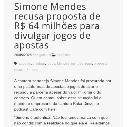
Simone Mendes
recusa proposta de
R$ 64 milhões para
divulgar jogos de
apostas
26/05/2025
por
@uHost
Notícias
apostas
,
divulgar
,
jogos
,
Mendes
,
milhões
,
para
,
proposta
,
recusa
,
Simone
A cantora sertaneja Simone Mendes foi procurada por
uma plataformas de apostas e jogos de azar e
recusou a parceria apesar do valor milionário do
contrato. Quem contou sobre essa situação foi o
marido e empresário da cantora Kaká Diniz, no
podcast Café com Ferri:
“Simone é autêntica. Não fechamos marca com que
não condiz com a realidade do que ela é. Rejeitamos