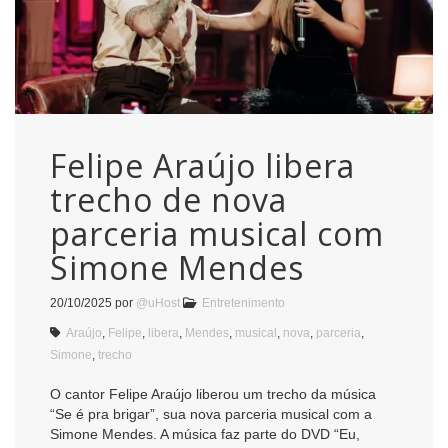
Felipe Araújo libera
trecho de nova
parceria musical com
Simone Mendes
20/10/2025
por
@uHost
Entretenimento
Araújo
,
Felipe
,
libera
,
Mendes
,
musical
,
nova
,
parceria
,
Simone
,
trecho
O cantor Felipe Araújo liberou um trecho da música
“Se é pra brigar”, sua nova parceria musical com a
Simone Mendes. A música faz parte do DVD “Eu,