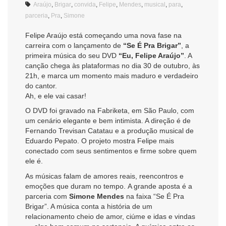
Araújo
,
Brigar
,
convida
,
Felipe
,
Mendes
,
musical
,
para
,
parceria
,
Pra
,
Simone
Felipe Araújo está começando uma nova fase na
carreira com o lançamento de
“Se É Pra Brigar”
, a
primeira música do seu DVD
“Eu, Felipe Araújo”
. A
canção chega às plataformas no dia 30 de outubro, às
21h, e marca um momento mais maduro e verdadeiro
do cantor.
Ah, e ele vai casar!
O DVD foi gravado na Fabriketa, em São Paulo, com
um cenário elegante e bem intimista. A direção é de
Fernando Trevisan Catatau e a produção musical de
Eduardo Pepato. O projeto mostra Felipe mais
conectado com seus sentimentos e firme sobre quem
ele é.
As músicas falam de amores reais, reencontros e
emoções que duram no tempo. A grande aposta é a
parceria com
Simone Mendes
na faixa “Se É Pra
Brigar”. A música conta a história de um
relacionamento cheio de amor, ciúme e idas e vindas