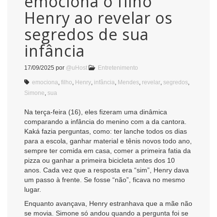
emociona o filho
Henry ao revelar os
segredos de sua
infância
17/09/2025
por
@uHost
Entretenimento
emociona
,
filho
,
Henry
,
infância
,
Mendes
,
revelar
,
segredos
,
Simone
,
sua
Na terça-feira (16), eles fizeram uma dinâmica
comparando a infância do menino com a da cantora.
Kaká fazia perguntas, como: ter lanche todos os dias
para a escola, ganhar material e tênis novos todo ano,
sempre ter comida em casa, comer a primeira fatia da
pizza ou ganhar a primeira bicicleta antes dos 10
anos. Cada vez que a resposta era “sim”, Henry dava
um passo à frente. Se fosse “não”, ficava no mesmo
lugar.
Enquanto avançava, Henry estranhava que a mãe não
se movia. Simone só andou quando a pergunta foi se