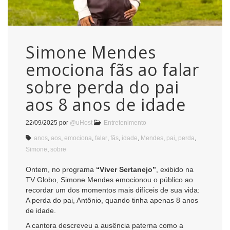
Simone Mendes
emociona fãs ao falar
sobre perda do pai
aos 8 anos de idade
22/09/2025
por
@uHost
Entretenimento
anos
,
aos
,
emociona
,
falar
,
fãs
,
idade
,
Mendes
,
pai
,
perda
,
Simone
,
sobre
Ontem, no programa
“Viver Sertanejo”
, exibido na
TV Globo, Simone Mendes emocionou o público ao
recordar um dos momentos mais difíceis de sua vida:
A perda do pai, Antônio, quando tinha apenas 8 anos
de idade.
A cantora descreveu a ausência paterna como a