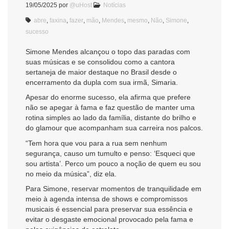
19/05/2025
por
@uHost
Notícias
abre
,
faxina
,
fazer
,
mão
,
Mendes
,
mesmo
,
Não
,
Simone
,
sucesso
Simone Mendes alcançou o topo das paradas com
suas músicas e se consolidou como a cantora
sertaneja de maior destaque no Brasil desde o
encerramento da dupla com sua irmã, Simaria.
Apesar do enorme sucesso, ela afirma que prefere
não se apegar à fama e faz questão de manter uma
rotina simples ao lado da família, distante do brilho e
do glamour que acompanham sua carreira nos palcos.
“Tem hora que vou para a rua sem nenhum
segurança, causo um tumulto e penso: ‘Esqueci que
sou artista’. Perco um pouco a noção de quem eu sou
no meio da música”, diz ela.
Para Simone, reservar momentos de tranquilidade em
meio à agenda intensa de shows e compromissos
musicais é essencial para preservar sua essência e
evitar o desgaste emocional provocado pela fama e