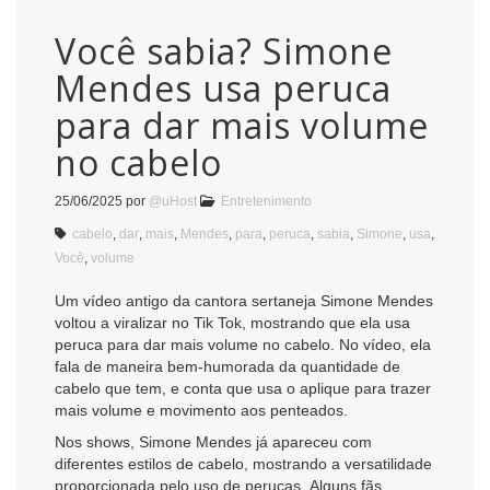
Você sabia? Simone
Mendes usa peruca
para dar mais volume
no cabelo
25/06/2025
por
@uHost
Entretenimento
cabelo
,
dar
,
mais
,
Mendes
,
para
,
peruca
,
sabia
,
Simone
,
usa
,
Você
,
volume
Um vídeo antigo da cantora sertaneja Simone Mendes
voltou a viralizar no Tik Tok, mostrando que ela usa
peruca para dar mais volume no cabelo. No vídeo, ela
fala de maneira bem-humorada da quantidade de
cabelo que tem, e conta que usa o aplique para trazer
mais volume e movimento aos penteados.
Nos shows, Simone Mendes já apareceu com
diferentes estilos de cabelo, mostrando a versatilidade
proporcionada pelo uso de perucas. Alguns fãs