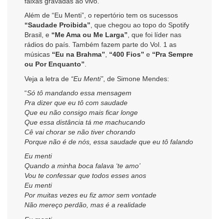
faixas gravadas ao vivo.
Além de “Eu Menti”, o repertório tem os sucessos
“Saudade Proibida”
, que chegou ao topo do Spotify
Brasil, e
“Me Ama ou Me Larga”
, que foi líder nas
rádios do país. Também fazem parte do Vol. 1 as
músicas
“Eu na Brahma”
,
“400 Fios”
e
“Pra Sempre
ou Por Enquanto”
.
Veja a letra de
“Eu Menti”
, de Simone Mendes:
“
Só tô mandando essa mensagem
Pra dizer que eu tô com saudade
Que eu não consigo mais ficar longe
Que essa distância tá me machucando
Cê vai chorar se não tiver chorando
Porque não é de nós, essa saudade que eu tô falando
Eu menti
Quando a minha boca falava ‘te amo’
Vou te confessar que todos esses anos
Eu menti
Por muitas vezes eu fiz amor sem vontade
Não mereço perdão, mas é a realidade