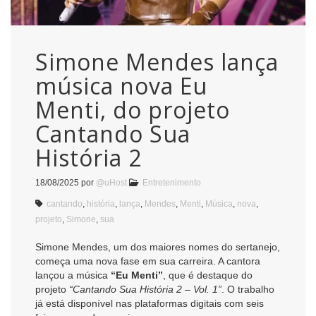
Simone Mendes lança
música nova Eu
Menti, do projeto
Cantando Sua
História 2
18/08/2025
por
@uHost
Entretenimento
cantando
,
história
,
lança
,
Mendes
,
Menti
,
Música
,
nova
,
projeto
,
Simone
,
sua
Simone Mendes, um dos maiores nomes do sertanejo,
começa uma nova fase em sua carreira. A cantora
lançou a música
“Eu Menti”
, que é destaque do
projeto
“Cantando Sua História 2 – Vol. 1”
. O trabalho
já está disponível nas plataformas digitais com seis