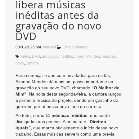
libera músicas
inéditas antes da
gravação do novo
DVD
08/01/2026
por
@uHost
Entretenimento
Antes
,
DVD
,
gravação
,
inéditas
,
libera
,
Mendes
,
músicas
,
novo
,
Simone
Para começar o ano com novidades para os fãs,
Simone Mendes dá mais um passo importante na
gravação do seu novo DVD, chamado
“O Melhor de
Mim”
. Na noite desta segunda-feira, a cantora lançou
a primeira música do projeto, dando um gostinho do
que vem por aí nessa nova fase da carreira.
Ao todo, serão
11 músicas inéditas
, que serão
divulgadas aos poucos. A primeira é
“Direitos
Iguais”
, que marca oficialmente o início desse novo
trabalho. Essas músicas servem como uma prévia