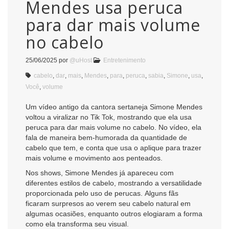
Mendes usa peruca
para dar mais volume
no cabelo
25/06/2025
por
@uHost
Entretenimento
cabelo
,
dar
,
mais
,
Mendes
,
para
,
peruca
,
sabia
,
Simone
,
usa
,
Você
,
volume
Um vídeo antigo da cantora sertaneja Simone Mendes
voltou a viralizar no Tik Tok, mostrando que ela usa
peruca para dar mais volume no cabelo. No vídeo, ela
fala de maneira bem-humorada da quantidade de
cabelo que tem, e conta que usa o aplique para trazer
mais volume e movimento aos penteados.
Nos shows, Simone Mendes já apareceu com
diferentes estilos de cabelo, mostrando a versatilidade
proporcionada pelo uso de perucas. Alguns fãs
ficaram surpresos ao verem seu cabelo natural em
algumas ocasiões, enquanto outros elogiaram a forma
como ela transforma seu visual.