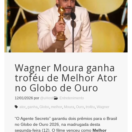
Wagner Moura ganha
troféu de Melhor Ator
no Globo de Ouro
12/01/2026
por
@uHost
Entretenimento
ator
,
ganha
,
Globo
,
melhor
,
Moura
,
Ouro
,
troféu
,
Wagner
“O Agente Secreto” garantiu dois prêmios para o Brasil
no Globo de Ouro 2026, na madrugada desta
segunda-feira (12). O filme venceu como
Melhor