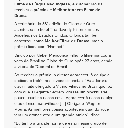
Filme de Língua Não Inglesa
, e Wagner Moura
recebeu o prêmio de
Melhor Ator em Filme de
Drama
.
A cerimônia da 83ª edição do Globo de Ouro
aconteceu no hotel The Beverly Hilton, em Los
Angeles, nos Estados Unidos. O longa também
concorreu como
Melhor Filme de Drama
, mas o
prêmio ficou com “Hamnet”.
Dirigido por Kleber Mendonça Filho, o filme marcou a
volta do Brasil ao Globo de Ouro após 27 anos, desde
a vitória de “Central do Brasil”.
Ao receber o prêmio, o diretor agradeceu à equipe e
dedicou o troféu aos jovens cineastas. “Eu adoraria
dizer muito obrigado à Vitrine Filmes no Brasil que fez
com que ‘O Agente Secreto’ virasse um blockbuster
pouco usual na nossa casa. Agradecer à nossa equipe
e ao elenco maravilhoso […] Obrigado, Wagner
Moura. As melhores coisas acontecem quando você
tem um grande ator e um grande amigo”, disse.
“Eu tenho a grande honra de estar nesse grupo de