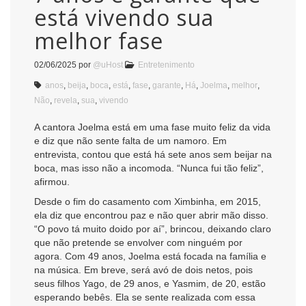
está vivendo sua
melhor fase
02/06/2025
por
@uHost
Entretenimento
anos
,
beija
,
boca
,
está
,
fase
,
garante
,
Há
,
Joelma
,
melhor
,
Não
,
revela
,
sua
,
vivendo
A cantora Joelma está em uma fase muito feliz da vida
e diz que não sente falta de um namoro. Em
entrevista, contou que está há sete anos sem beijar na
boca, mas isso não a incomoda. “Nunca fui tão feliz”,
afirmou.
Desde o fim do casamento com Ximbinha, em 2015,
ela diz que encontrou paz e não quer abrir mão disso.
“O povo tá muito doido por aí”, brincou, deixando claro
que não pretende se envolver com ninguém por
agora. Com 49 anos, Joelma está focada na família e
na música. Em breve, será avó de dois netos, pois
seus filhos Yago, de 29 anos, e Yasmim, de 20, estão
esperando bebês. Ela se sente realizada com essa